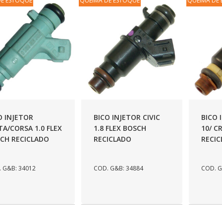
DE ESTOQUE
QUEIMA DE ESTOQUE
QUEIMA DE
O INJETOR
BICO INJETOR CIVIC
BICO 
TA/CORSA 1.0 FLEX
1.8 FLEX BOSCH
10/ C
CH RECICLADO
RECICLADO
RECI
 G&B: 34012
COD. G&B: 34884
COD. G