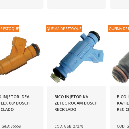
DE ESTOQUE
QUEIMA DE ESTOQUE
QUEIMA DE
O INJETOR IDEA
BICO INJETOR KA
BICO 
 FLEX 08/ BOSCH
ZETEC ROCAM BOSCH
KA/FI
ICLADO
RECICLADO
RECI
 G&B: 36668
COD. G&B: 27278
COD. G