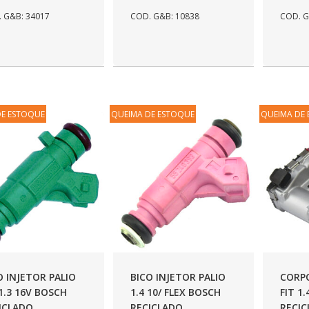
 G&B: 34017
COD. G&B: 10838
COD. G
DE ESTOQUE
QUEIMA DE ESTOQUE
QUEIMA DE
O INJETOR PALIO
BICO INJETOR PALIO
CORP
/1.3 16V BOSCH
1.4 10/ FLEX BOSCH
FIT 1.
ICLADO
RECICLADO
RECI