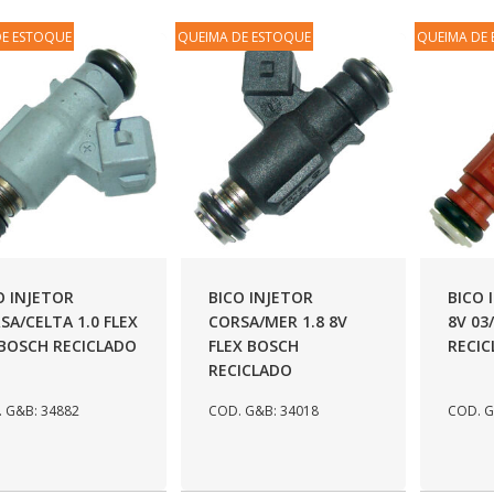
DE ESTOQUE
QUEIMA DE ESTOQUE
QUEIMA DE
O INJETOR
BICO INJETOR
BICO 
SA/CELTA 1.0 FLEX
CORSA/MER 1.8 8V
8V 03
 BOSCH RECICLADO
FLEX BOSCH
RECI
RECICLADO
 G&B: 34882
COD. G&B: 34018
COD. G