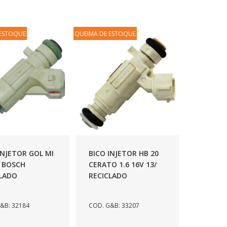
 ESTOQUE
QUEIMA DE ESTOQUE
INJETOR GOL MI
BICO INJETOR HB 20
V BOSCH
CERATO 1.6 16V 13/
CLADO
RECICLADO
&B: 32184
COD. G&B: 33207