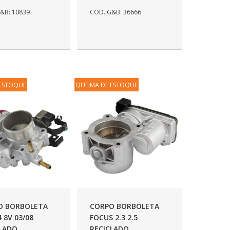
&B: 10839
COD. G&B: 36666
 ESTOQUE
QUEIMA DE ESTOQUE
O BORBOLETA
CORPO BORBOLETA
4 8V 03/08
FOCUS 2.3 2.5
CLADO
RECICLADO