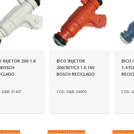
O INJETOR 206 1.6
BICO INJETOR
BICO 
 BOSCH
206/307/C3 1.6 16V
1.4 FL
ICLADO
BOSCH RECICLADO
RECI
 G&B: 31407
COD. G&B: 34009
COD. G