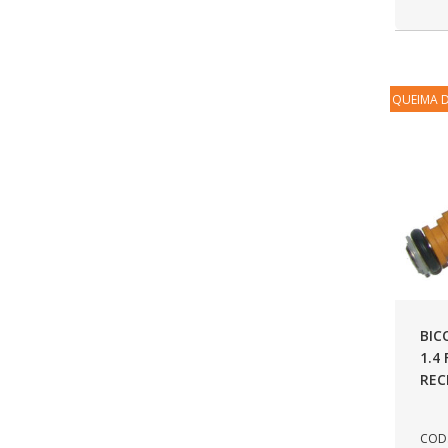
AUTOPOLI
(6)
AUTOSTAR
(11)
BECA FREIOS
(25)
QUEIMA 
BELAIR
(103)
BOSAL
(11)
BRASMECK
(656)
BROGLIPLAST
(135)
CAR80
(21)
CISER
(54)
BIC
1.4
CJ5
(32)
REC
COBREQ
(127)
COFRAN
(1)
COD.