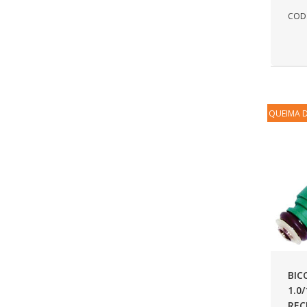
COD.
DNI
(137)
DOFAB
(141)
DS
(576)
DSC
(194)
QUEIMA 
DYNA
(18)
E-KLASS
(184)
ECHLIN
(13)
ECOPADS
(259)
EMBLEMAX
(1)
EXPEDIBOR
(58)
BIC
FABRINI
(228)
1.0
REC