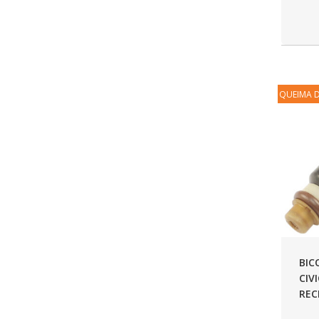
COMALTECH/JPEMA
(1)
CONTROIL
(96)
COODISPAL
(4)
QUEIMA 
CORTECO
(104)
CORVEN
(193)
CRISFA
(27)
DAYCO
(534)
DDA
(57)
DEPAULA
(1)
DEVIGILI
(37)
BIC
CIV
DHF
(4)
REC
DINOVA
(1323)