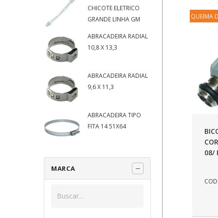
CHICOTE ELETRICO
QUEIMA 
GRANDE LINHA GM
ABRACADEIRA RADIAL
10,8 X 13,3
ABRACADEIRA RADIAL
9,6 X 11,3
ABRACADEIRA TIPO
FITA 14 51X64
BIC
COR
08/
MARCA
COD.