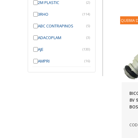
2M PLASTIC
(2)
3RHO
(114)
QUEIMA 
ABC CONTRAPINOS
(5)
ADACOPLAM
(3)
AJE
(130)
AMPRI
(16)
ANGRA
(21)
ANROI
(6)
BIC
ATK
(7)
8V 
BOS
AUTOBRAS
(1)
AUTOFIX
(91)
COD.
AUTOLETRIC
(1)