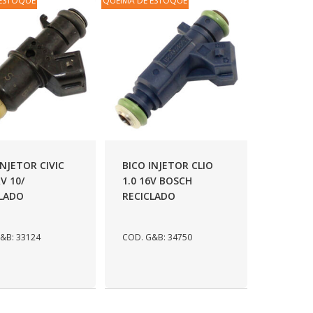
 ESTOQUE
QUEIMA DE ESTOQUE
INJETOR CIVIC
BICO INJETOR CLIO
RV 10/
1.0 16V BOSCH
CLADO
RECICLADO
&B: 33124
COD. G&B: 34750