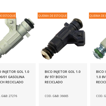
DE ESTOQUE
QUEIMA DE ESTOQUE
QUEIMA DE
O INJETOR GOL 1.0
BICO INJETOR GOL 1.0
BICO 
96/01 GASOLINA
8V 97/ BOSCH
1.0 8
CH RECICLADO
RECICLADO
RECI
 G&B: 27276
COD. G&B: 36665
COD. G