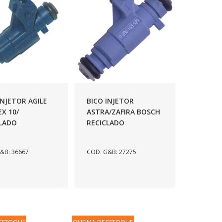
INJETOR AGILE
BICO INJETOR
EX 10/
ASTRA/ZAFIRA BOSCH
CLADO
RECICLADO
&B: 36667
COD. G&B: 27275