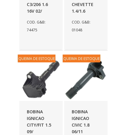
C3/206 1.6
CHEVETTE
16V 02/
1.4/1.6
COD. G&B:
COD. G&B:
74475
01048
QUEIMA DE ESTOQUE
QUEIMA DE ESTOQUE
BOBINA
BOBINA
IGNICAO
IGNICAO
CITY/FIT 1.5
CIVIC 1.8
09/
06/11