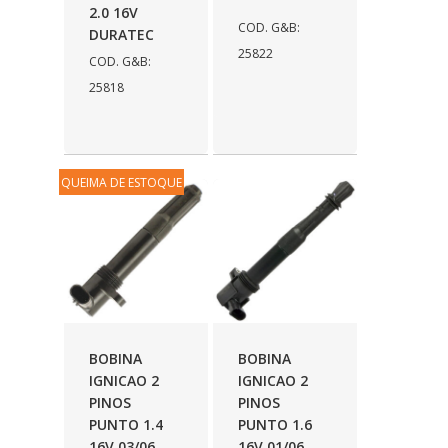
2.0 16V
COD. G&B:
DNI
(137)
DURATEC
25822
COD. G&B:
DOFAB
(141)
25818
DS
(576)
DSC
(194)
QUEIMA DE ESTOQUE
DYNA
(18)
E-KLASS
(184)
ECHLIN
(13)
ECOPADS
(259)
EMBLEMAX
(1)
BOBINA
BOBINA
EXPEDIBOR
(58)
IGNICAO 2
IGNICAO 2
PINOS
PINOS
FABRINI
(228)
PUNTO 1.4
PUNTO 1.6
16V 03/06
16V 01/06