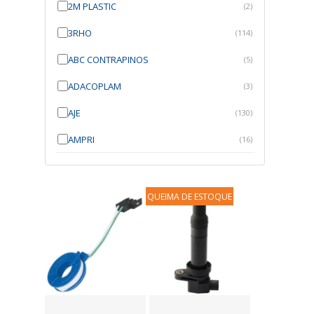
2M PLASTIC
(2)
3RHO
(114)
ABC CONTRAPINOS
(5)
ADACOPLAM
(3)
AJE
(130)
AMPRI
(16)
ANGRA
(21)
ANROI
(6)
QUEIMA DE ESTOQUE
ATK
(7)
AUTOBRAS
(1)
AUTOFIX
(91)
AUTOLETRIC
(1)