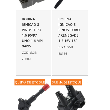
ZM
(140)
BOBINA
BOBINA
IGNICAO 3
IGNICAO 3
PINOS TIPO
PINOS TORO
1.6 96/97
/ RENEGADE
UNO 1.6 MPI
1.8 16V 15/
94/95
COD. G&B:
COD. G&B:
68186
28009
QUEIMA DE ESTOQUE
QUEIMA DE ESTOQUE