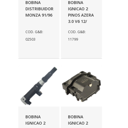
BOBINA
BOBINA
AUTOPOLI
(6)
DISTRIBUIDOR
IGNICAO 2
MONZA 91/96
PINOS AZERA
AUTOSTAR
(11)
3.0 V6 12/
BECA FREIOS
(25)
COD. G&B:
COD. G&B:
BELAIR
(103)
02503
11799
BOSAL
(11)
BRASMECK
(656)
BROGLIPLAST
(135)
CAR80
(21)
CISER
(54)
CJ5
(32)
COBREQ
(127)
BOBINA
BOBINA
IGNICAO 2
IGNICAO 2
COFRAN
(1)