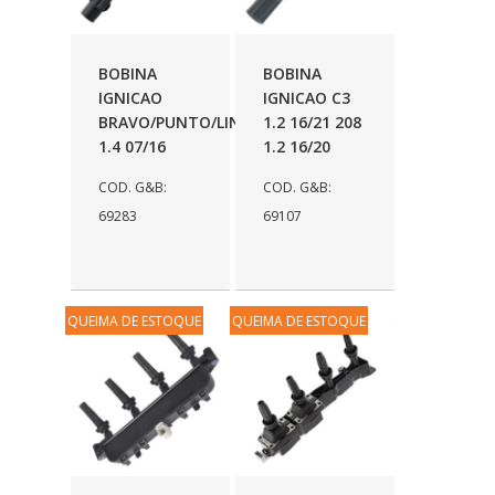
BOBINA
BOBINA
IGNICAO
IGNICAO C3
BRAVO/PUNTO/LINEA
1.2 16/21 208
1.4 07/16
1.2 16/20
COD. G&B:
COD. G&B:
69283
69107
QUEIMA DE ESTOQUE
QUEIMA DE ESTOQUE