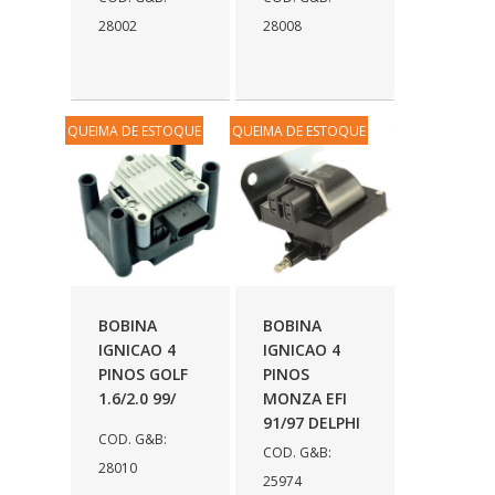
28002
28008
QUEIMA DE ESTOQUE
QUEIMA DE ESTOQUE
BOBINA
BOBINA
IGNICAO 4
IGNICAO 4
PINOS GOLF
PINOS
1.6/2.0 99/
MONZA EFI
91/97 DELPHI
COD. G&B:
COD. G&B:
28010
25974