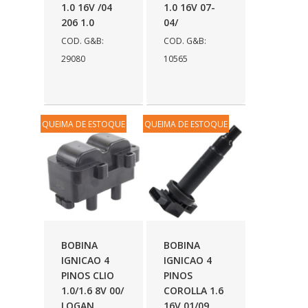
1.0 16V /04
1.0 16V 07-
206 1.0
04/
COD. G&B:
COD. G&B:
29080
10565
QUEIMA DE ESTOQUE
QUEIMA DE ESTOQUE
BOBINA
BOBINA
IGNICAO 4
IGNICAO 4
PINOS CLIO
PINOS
1.0/1.6 8V 00/
COROLLA 1.6
LOGAN
16V 01/09