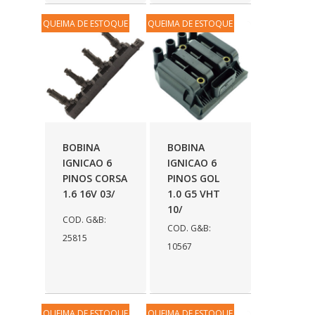
QUEIMA DE ESTOQUE
QUEIMA DE ESTOQUE
BOBINA
BOBINA
IGNICAO 6
IGNICAO 6
PINOS CORSA
PINOS GOL
1.6 16V 03/
1.0 G5 VHT
10/
COD. G&B:
COD. G&B:
25815
10567
QUEIMA DE ESTOQUE
QUEIMA DE ESTOQUE