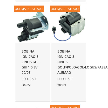
MULTIQUALITA
(236)
QUEIMA DE ESTOQUE
QUEIMA DE ESTOQUE
N N
(207)
NDFLEX
(25)
NEVESCAR
(159)
NEWMAX
(19)
BOBINA
BOBINA
NORFLEX
(70)
IGNICAO 3
IGNICAO 3
PINOS GOL
PINOS
NORMAN
(41)
GIII 1.0 8V
GOLF/POLO/GOL/LOGUS/PASSA
00/08
ALEMAO
NOTUS
(10)
COD. G&B:
COD. G&B:
OFEM
(19)
00485
28013
OLIMPIC
(193)
ORBI QUIMICA
(21)