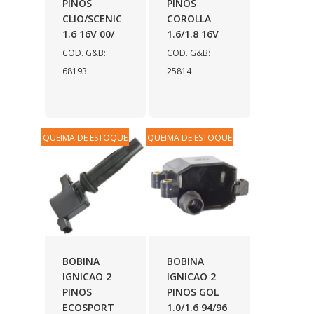
PINOS
PINOS
COMALTECH/JPEMA
(1)
CLIO/SCENIC
COROLLA
1.6 16V 00/
1.6/1.8 16V
CONTROIL
(96)
COD. G&B:
COD. G&B:
COODISPAL
(4)
68193
25814
CORTECO
(104)
CORVEN
(193)
QUEIMA DE ESTOQUE
QUEIMA DE ESTOQUE
CRISFA
(27)
DAYCO
(534)
DDA
(57)
DEPAULA
(1)
DEVIGILI
(37)
BOBINA
BOBINA
IGNICAO 2
IGNICAO 2
DHF
(4)
PINOS
PINOS GOL
ECOSPORT
1.0/1.6 94/96
DINOVA
(1323)