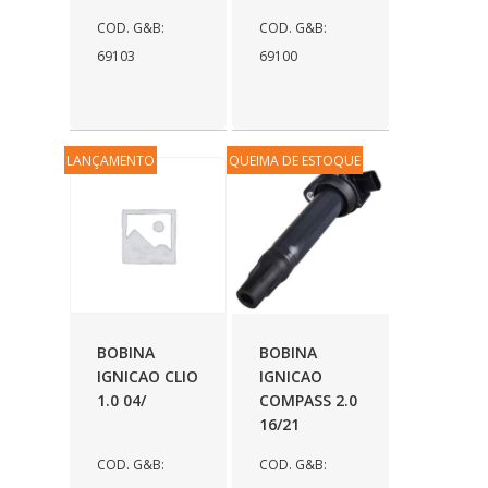
COD. G&B:
COD. G&B:
69103
69100
LANÇAMENTO
QUEIMA DE ESTOQUE
BOBINA
BOBINA
IGNICAO CLIO
IGNICAO
1.0 04/
COMPASS 2.0
16/21
COD. G&B:
COD. G&B: