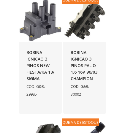
QUEIMA DE ESTOQUE
ORI
(213)
OSPINA
(1)
PARAFLU
(21)
PELOIAS
(8)
PENTAGONO
(39)
BOBINA
BOBINA
PERFECT
(298)
IGNICAO 3
IGNICAO 3
PINOS NEW
PINOS PALIO
PEROLA
(26)
FIESTA/KA 13/
1.6 16V 96/03
SIGMA
CHAMPION
PIAVE
(7)
COD. G&B:
COD. G&B:
PLASTCAR
(170)
29985
30002
POLIMPORT
(3)
PRADO
(61)
QUEIMA DE ESTOQUE
PRISCAR
(141)