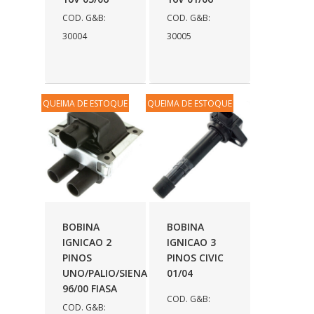
FAMA
(141)
COD. G&B:
COD. G&B:
FEY
(22)
30004
30005
FIAMM
(8)
FINDER
(18)
QUEIMA DE ESTOQUE
QUEIMA DE ESTOQUE
FIRST
(864)
FLORIO
(9)
FORTEC
(99)
G REHDER
(114)
GAUSS
(42)
BOBINA
BOBINA
IGNICAO 2
IGNICAO 3
GIENEX
(1)
PINOS
PINOS CIVIC
GONEL
(39)
UNO/PALIO/SIENA
01/04
96/00 FIASA
GRAZZIMETAL
(350)
COD. G&B:
COD. G&B: