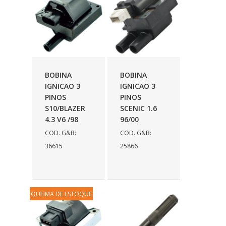
TANCLICK
(224)
TAS
(38)
TC
(150)
TECHNIC
(2)
BOBINA
BOBINA
IGNICAO 3
IGNICAO 3
TESLLA
(45)
PINOS
PINOS
TIGER AUTO
(148)
S10/BLAZER
SCENIC 1.6
4.3 V6 /98
96/00
TORQ
(6)
COD. G&B:
COD. G&B:
TRALI
(21)
36615
25866
TUBA
(59)
UNIVERSAL
(41)
QUEIMA DE ESTOQUE
USIPACK
(6)
VALCLEI
(262)