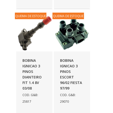
ISBAL
(14)
JAMAICA
(251)
QUEIMA DE ESTOQUE
QUEIMA DE ESTOQUE
JULES RIMET
(22)
KATHO
(86)
KAYABA
(337)
KIOMI
(2)
BOBINA
BOBINA
KIT & CIA
(1432)
IGNICAO 3
IGNICAO 3
PINOS
PINOS
KRATER
(9)
DIANTEIRO
ESCORT
LFLEX
(127)
FIT 1.4 8V
96/02 FIESTA
03/08
97/99
LION
(113)
COD. G&B:
COD. G&B:
MANLUPLAST
(1)
25817
29070
MARCON
(36)