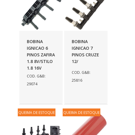
BOBINA
BOBINA
IGNICAO 6
IGNICAO 7
PINOS ZAFIRA
PINOS CRUZE
1.8 8V/STILO
12/
1.8 16V
COD. G&B:
COD. G&B:
25816
29074
QUEIMA DE ESTOQUE
QUEIMA DE ESTOQUE