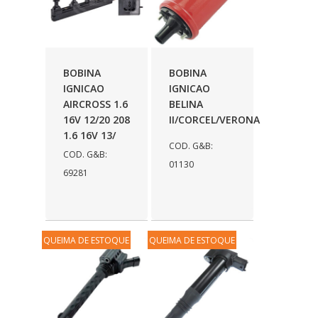
BOBINA
BOBINA
IGNICAO
IGNICAO
AIRCROSS 1.6
BELINA
16V 12/20 208
II/CORCEL/VERONA
1.6 16V 13/
COD. G&B:
COD. G&B:
01130
69281
QUEIMA DE ESTOQUE
QUEIMA DE ESTOQUE