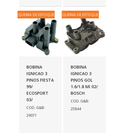
MARVINI
(156)
QUEIMA DE ESTOQUE
QUEIMA DE ESTOQUE
MARZU
(22)
MAZZICAR
(44)
MECAR
(3)
MG MANGUEIRAS
(15)
MIC PARTS
(1)
BOBINA
BOBINA
IGNICAO 3
IGNICAO 3
MICROMIL
(91)
PINOS FIESTA
PINOS GOL
99/
1.6/1.8 MI 02/
MKM
(3)
ECOSPORT
BOSCH
MOBENSANI
(1044)
03/
COD. G&B:
COD. G&B:
25844
MODEFER
(8)
29071
MOTORAÇO
(4)
MT MANGUEIRAS
(3)