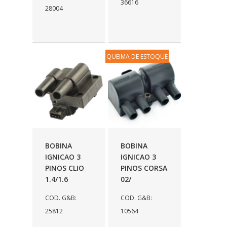
36616
GT OIL
(16)
28004
GULF OIL
(28)
HELLA
(81)
QUEIMA DE ESTOQUE
HIPPER
(468)
HPTECH
(55)
IGASA
(15)
IGUACU
(64)
IKS
(902)
BOBINA
BOBINA
IGNICAO 3
IGNICAO 3
IMA
(52)
PINOS CLIO
PINOS CORSA
INDISA
1.4/1.6
02/
(471)
IRB
COD. G&B:
COD. G&B:
(507)
25812
10564
IRMAOS NERY
(135)