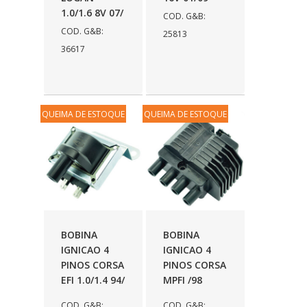
1.0/1.6 8V 07/
COD. G&B:
COD. G&B:
25813
36617
QUEIMA DE ESTOQUE
QUEIMA DE ESTOQUE
BOBINA
BOBINA
IGNICAO 4
IGNICAO 4
PINOS CORSA
PINOS CORSA
EFI 1.0/1.4 94/
MPFI /98
COD. G&B:
COD. G&B: