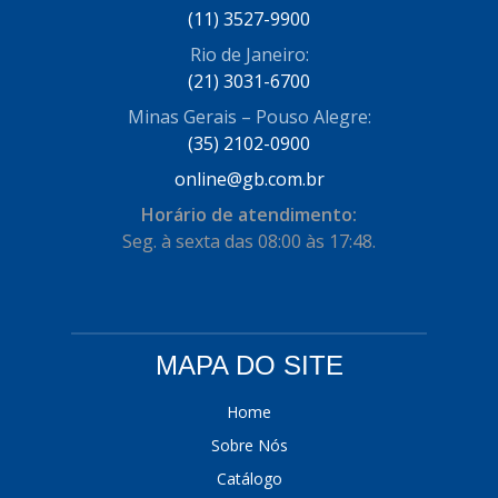
(11) 3527-9900
DINOVA
(1323)
Rio de Janeiro:
(21) 3031-6700
DNI
(137)
Minas Gerais – Pouso Alegre:
DOFAB
(141)
(35) 2102-0900
DS
(576)
online@gb.com.br
DSC
(194)
Horário de atendimento:
Seg. à sexta das 08:00 às 17:48.
DYNA
(18)
E-KLASS
(184)
ECHLIN
(13)
MAPA DO SITE
ECOPADS
(259)
Home
EMBLEMAX
(1)
Sobre Nós
EXPEDIBOR
(58)
Catálogo