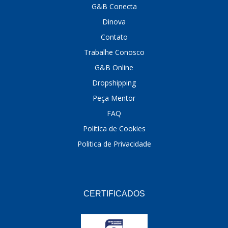
FABRINI
(228)
G&B Conecta
Dinova
FAMA
(141)
Contato
FEY
(22)
Trabalhe Conosco
FIAMM
(8)
G&B Online
FINDER
(18)
Dropshipping
Peça Mentor
FIRST
(864)
FAQ
FLORIO
(9)
Política de Cookies
FORTEC
(99)
Politica de Privacidade
G REHDER
(114)
GAUSS
(42)
CERTIFICADOS
GIENEX
(1)
GONEL
(39)