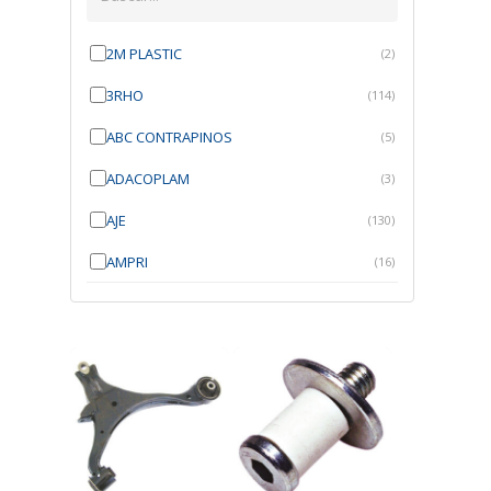
2M PLASTIC
(2)
3RHO
(114)
ABC CONTRAPINOS
(5)
ADACOPLAM
(3)
AJE
(130)
AMPRI
(16)
ANGRA
(21)
ANROI
(6)
ATK
(7)
AUTOBRAS
(1)
AUTOFIX
(91)