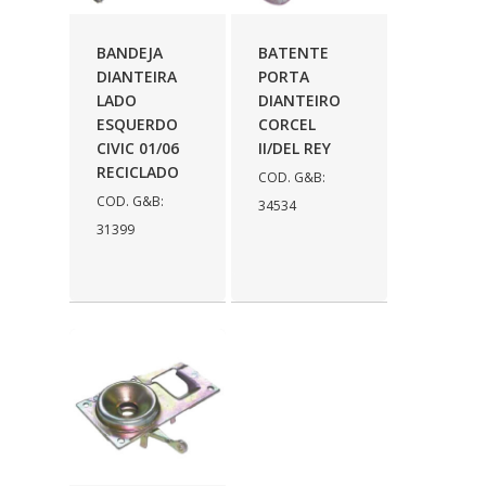
AUTOLETRIC
(1)
BANDEJA
BATENTE
AUTOPOLI
(6)
DIANTEIRA
PORTA
LADO
DIANTEIRO
AUTOSTAR
(11)
ESQUERDO
CORCEL
BECA FREIOS
(25)
CIVIC 01/06
II/DEL REY
RECICLADO
COD. G&B:
BELAIR
(103)
COD. G&B:
34534
BOSAL
(11)
31399
BRASMECK
(656)
BROGLIPLAST
(135)
CAR80
(21)
CISER
(54)
CJ5
(32)
COBREQ
(127)