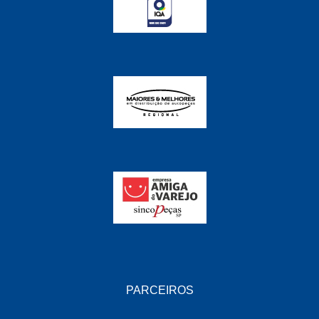
GRAZZIMETAL
(350)
GT OIL
(16)
GULF OIL
(28)
HELLA
(81)
HIPPER
(468)
HPTECH
(55)
IGASA
(15)
IGUACU
(64)
IKS
(902)
IMA
(52)
INDISA
(471)
PARCEIROS
IRB
(507)