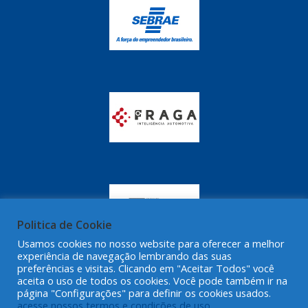
IRMAOS NERY
(135)
ISBAL
(14)
JAMAICA
(251)
JULES RIMET
(22)
KATHO
(86)
KAYABA
(337)
KIOMI
(2)
KIT & CIA
(1432)
KRATER
Politica de Cookie
(9)
Usamos cookies no nosso website para oferecer a melhor
LFLEX
(127)
experiência de navegação lembrando das suas
preferências e visitas. Clicando em "Aceitar Todos" você
LION
(113)
aceita o uso de todos os cookies. Você pode também ir na
página "Configurações" para definir os cookies usados.
MANLUPLAST
(1)
acesse nossos termos e condições de uso.