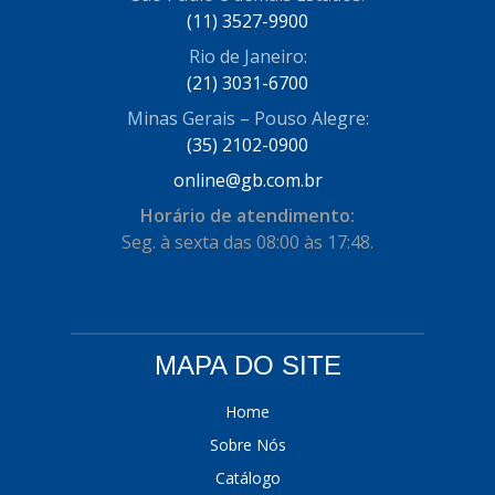
(11) 3527-9900
COFRAN
(1)
Rio de Janeiro:
COMALTECH/JPEMA
(1)
(21) 3031-6700
CONTROIL
(96)
Minas Gerais – Pouso Alegre:
(35) 2102-0900
COODISPAL
(4)
online@gb.com.br
CORTECO
(104)
Horário de atendimento:
CORVEN
Seg. à sexta das 08:00 às 17:48.
(193)
CRISFA
(27)
DAYCO
(534)
MAPA DO SITE
DDA
(57)
DEPAULA
(1)
Home
Sobre Nós
DEVIGILI
(37)
Catálogo
DHF
(4)