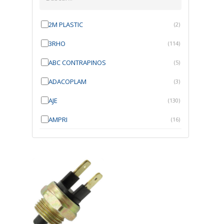
2M PLASTIC
(2)
3RHO
(114)
ABC CONTRAPINOS
(5)
ADACOPLAM
(3)
AJE
(130)
AMPRI
(16)
ANGRA
(21)
ANROI
(6)
ATK
(7)
AUTOBRAS
(1)
AUTOFIX
(91)