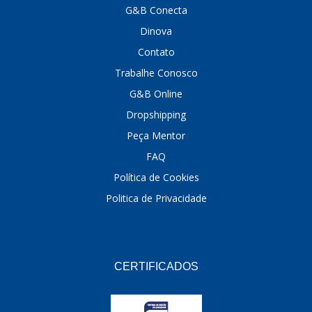
G&B Conecta
DINOVA
(1323)
Dinova
DNI
(137)
Contato
Trabalhe Conosco
DOFAB
(141)
G&B Online
DS
(576)
Dropshipping
DSC
(194)
Peça Mentor
FAQ
DYNA
(18)
Política de Cookies
E-KLASS
(184)
Politica de Privacidade
ECHLIN
(13)
ECOPADS
(259)
EMBLEMAX
(1)
CERTIFICADOS
EXPEDIBOR
(58)