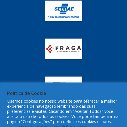
GRAZZIMETAL
(350)
GT OIL
(16)
GULF OIL
(28)
HELLA
(81)
HIPPER
(468)
HPTECH
(55)
IGASA
(15)
IGUACU
(64)
IKS
(902)
Politica de Cookie
IMA
Usamos cookies no nosso website para oferecer a melhor
(52)
experiência de navegação lembrando das suas
preferências e visitas. Clicando em "Aceitar Todos" você
INDISA
(471)
aceita o uso de todos os cookies. Você pode também ir na
página "Configurações" para definir os cookies usados.
IRB
(507)
acesse nossos termos e condições de uso.