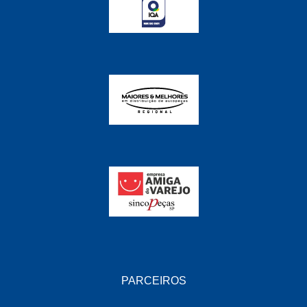
FABRINI
(228)
FAMA
(141)
FEY
(22)
FIAMM
(8)
FINDER
(18)
FIRST
(864)
FLORIO
(9)
FORTEC
(99)
G REHDER
(114)
GAUSS
(42)
GIENEX
(1)
PARCEIROS
GONEL
(39)