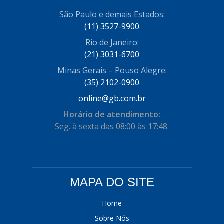
COFRAN
São Paulo e demais Estados:
(1)
(11) 3527-9900
COMALTECH/JPEMA
(1)
Rio de Janeiro:
CONTROIL
(96)
(21) 3031-6700
Minas Gerais – Pouso Alegre:
COODISPAL
(4)
(35) 2102-0900
CORTECO
(104)
online@gb.com.br
CORVEN
(193)
Horário de atendimento:
Seg. à sexta das 08:00 às 17:48.
CRISFA
(27)
DAYCO
(534)
DDA
(57)
MAPA DO SITE
DEPAULA
(1)
Home
DEVIGILI
(37)
Sobre Nós
DHF
(4)