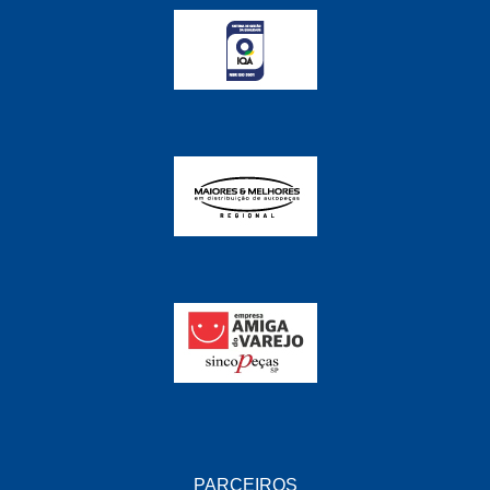
FABRINI
(228)
FAMA
(141)
FEY
(22)
FIAMM
(8)
FINDER
(18)
FIRST
(864)
FLORIO
(9)
FORTEC
(99)
G REHDER
(114)
GAUSS
(42)
GIENEX
(1)
GONEL
(39)
PARCEIROS