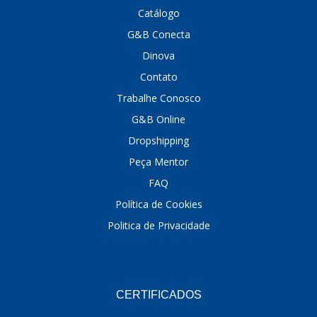
Catálogo
DINOVA
(1323)
G&B Conecta
DNI
(137)
Dinova
Contato
DOFAB
(141)
Trabalhe Conosco
DS
(576)
G&B Online
DSC
(194)
Dropshipping
DYNA
(18)
Peça Mentor
FAQ
E-KLASS
(184)
Política de Cookies
ECHLIN
(13)
Politica de Privacidade
ECOPADS
(259)
EMBLEMAX
(1)
EXPEDIBOR
(58)
CERTIFICADOS