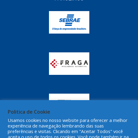
GRAZZIMETAL
(350)
GT OIL
(16)
GULF OIL
(28)
HELLA
(81)
HIPPER
(468)
HPTECH
(55)
IGASA
(15)
IGUACU
(64)
IKS
(902)
IMA
(52)
Politica de Cookie
Usamos cookies no nosso website para oferecer a melhor
INDISA
(471)
experiência de navegação lembrando das suas
preferências e visitas. Clicando em "Aceitar Todos" você
IRB
(507)
aceita o uso de todos os cookies. Você pode também ir na