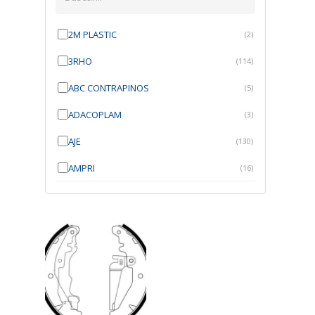
2M PLASTIC
(2)
3RHO
(114)
ABC CONTRAPINOS
(5)
ADACOPLAM
(3)
AJE
(130)
AMPRI
(16)
ANGRA
(21)
ANROI
(6)
ATK
(7)
AUTOBRAS
(1)
AUTOFIX
(91)