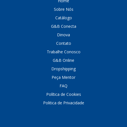
Home
Sobre Nós
DINOVA
(1323)
Catálogo
DNI
(137)
G&B Conecta
DOFAB
(141)
Dinova
DS
(576)
Contato
Trabalhe Conosco
DSC
(194)
G&B Online
DYNA
(18)
Dropshipping
E-KLASS
(184)
Peça Mentor
ECHLIN
(13)
FAQ
Política de Cookies
ECOPADS
(259)
Politica de Privacidade
EMBLEMAX
(1)
EXPEDIBOR
(58)