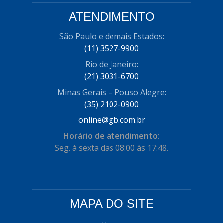
COFRAN
(1)
ATENDIMENTO
COMALTECH/JPEMA
(1)
São Paulo e demais Estados:
(11) 3527-9900
CONTROIL
(96)
Rio de Janeiro:
COODISPAL
(4)
(21) 3031-6700
CORTECO
(104)
Minas Gerais – Pouso Alegre:
(35) 2102-0900
CORVEN
(193)
online@gb.com.br
CRISFA
(27)
Horário de atendimento:
DAYCO
(534)
Seg. à sexta das 08:00 às 17:48.
DDA
(57)
DEPAULA
(1)
MAPA DO SITE
DEVIGILI
(37)
DHF
(4)