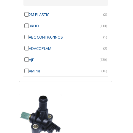
2M PLASTIC
(2)
3RHO
(114)
ABC CONTRAPINOS
(5)
ADACOPLAM
(3)
AJE
(130)
AMPRI
(16)
ANGRA
(21)
ANROI
(6)
ATK
(7)
AUTOBRAS
(1)
AUTOFIX
(91)