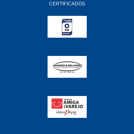
FABRINI
(228)
CERTIFICADOS
FAMA
(141)
FEY
(22)
FIAMM
(8)
FINDER
(18)
FIRST
(864)
FLORIO
(9)
FORTEC
(99)
G REHDER
(114)
GAUSS
(42)
GIENEX
(1)
GONEL
(39)