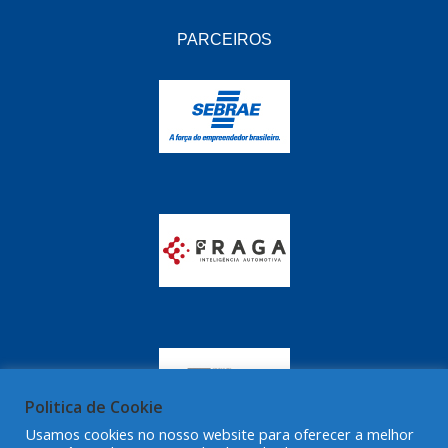
GRAZZIMETAL
(350)
PARCEIROS
GT OIL
(16)
GULF OIL
(28)
HELLA
(81)
HIPPER
(468)
HPTECH
(55)
IGASA
(15)
IGUACU
(64)
IKS
(902)
IMA
(52)
INDISA
(471)
Politica de Cookie
IRB
(507)
Usamos cookies no nosso website para oferecer a melhor