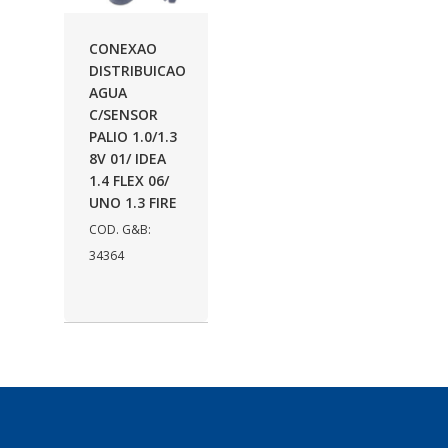
AUTOLETRIC
(1)
CONEXAO
AUTOPOLI
(6)
DISTRIBUICAO
AGUA
AUTOSTAR
(11)
C/SENSOR
BECA FREIOS
(25)
PALIO 1.0/1.3
8V 01/ IDEA
BELAIR
(103)
1.4 FLEX 06/
UNO 1.3 FIRE
BOSAL
(11)
COD. G&B:
BRASMECK
(656)
34364
BROGLIPLAST
(135)
CAR80
(21)
CISER
(54)
CJ5
(32)
COBREQ
(127)