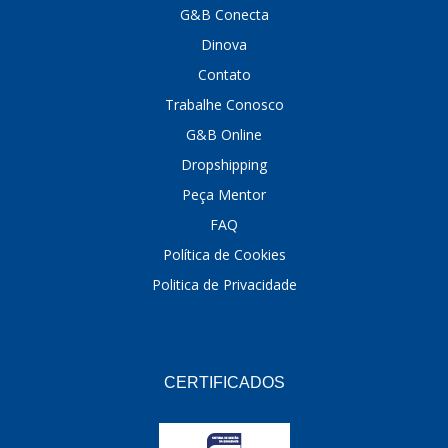
G&B Conecta
DINOVA
(1323)
Dinova
DNI
(137)
Contato
Trabalhe Conosco
DOFAB
(141)
G&B Online
DS
(576)
Dropshipping
DSC
(194)
Peça Mentor
FAQ
DYNA
(18)
Política de Cookies
E-KLASS
(184)
Politica de Privacidade
ECHLIN
(13)
ECOPADS
(259)
EMBLEMAX
(1)
CERTIFICADOS
EXPEDIBOR
(58)