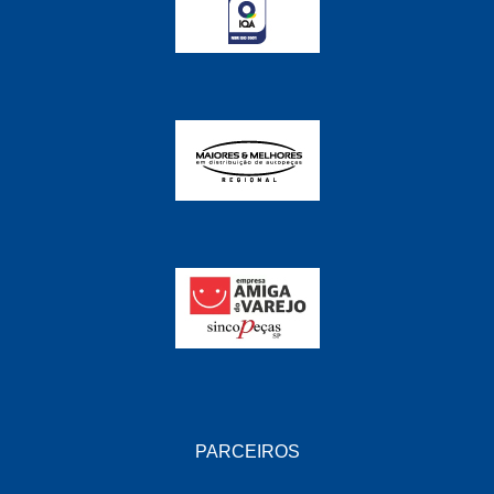
FABRINI
(228)
FAMA
(141)
FEY
(22)
FIAMM
(8)
FINDER
(18)
FIRST
(864)
FLORIO
(9)
FORTEC
(99)
G REHDER
(114)
GAUSS
(42)
GIENEX
(1)
PARCEIROS
GONEL
(39)