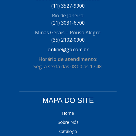
(11) 3527-9900
COFRAN
(1)
Rio de Janeiro:
COMALTECH/JPEMA
(1)
(21) 3031-6700
CONTROIL
(96)
Minas Gerais – Pouso Alegre:
(35) 2102-0900
COODISPAL
(4)
online@gb.com.br
CORTECO
(104)
Horário de atendimento:
CORVEN
Seg. à sexta das 08:00 às 17:48.
(193)
CRISFA
(27)
DAYCO
(534)
MAPA DO SITE
DDA
(57)
DEPAULA
(1)
Home
Sobre Nós
DEVIGILI
(37)
Catálogo
DHF
(4)