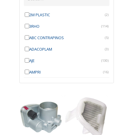
2M PLASTIC
(2)
3RHO
(114)
ABC CONTRAPINOS
(5)
ADACOPLAM
(3)
AJE
(130)
AMPRI
(16)
ANGRA
(21)
ANROI
(6)
ATK
(7)
AUTOBRAS
(1)
AUTOFIX
(91)