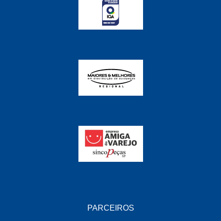
FABRINI
(228)
FAMA
(141)
FEY
(22)
FIAMM
(8)
FINDER
(18)
FIRST
(864)
FLORIO
(9)
FORTEC
(99)
G REHDER
(114)
GAUSS
(42)
GIENEX
(1)
PARCEIROS
GONEL
(39)