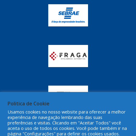
GRAZZIMETAL
(350)
GT OIL
(16)
GULF OIL
(28)
HELLA
(81)
HIPPER
(468)
HPTECH
(55)
IGASA
(15)
IGUACU
(64)
IKS
(902)
Politica de Cookie
IMA
(52)
Usamos cookies no nosso website para oferecer a melhor
experiência de navegação lembrando das suas
INDISA
(471)
preferências e visitas. Clicando em "Aceitar Todos" você
aceita o uso de todos os cookies. Você pode também ir na
IRB
(507)
página "Configurações" para definir os cookies usados.