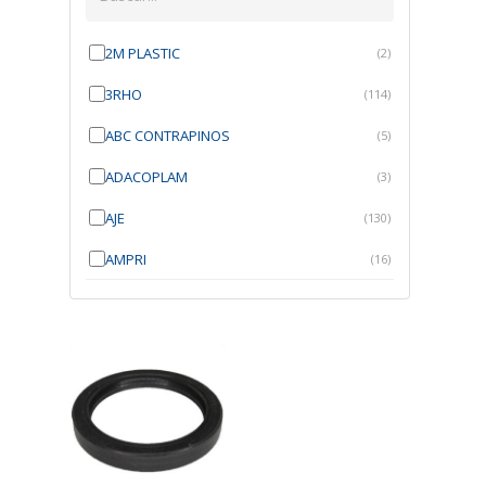
2M PLASTIC
(2)
3RHO
(114)
ABC CONTRAPINOS
(5)
ADACOPLAM
(3)
AJE
(130)
AMPRI
(16)
ANGRA
(21)
ANROI
(6)
ATK
(7)
AUTOBRAS
(1)
AUTOFIX
(91)