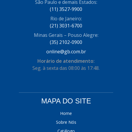
São Paulo e demais Estados:
COFRAN
(1)
(11) 3527-9900
Rio de Janeiro:
COMALTECH/JPEMA
(1)
(21) 3031-6700
CONTROIL
(96)
Minas Gerais – Pouso Alegre:
COODISPAL
(35) 2102-0900
(4)
online@gb.com.br
CORTECO
(104)
Horário de atendimento:
CORVEN
(193)
Seg. à sexta das 08:00 às 17:48.
CRISFA
(27)
DAYCO
(534)
DDA
(57)
MAPA DO SITE
DEPAULA
(1)
Home
DEVIGILI
(37)
Sobre Nós
Catálogo
DHF
(4)