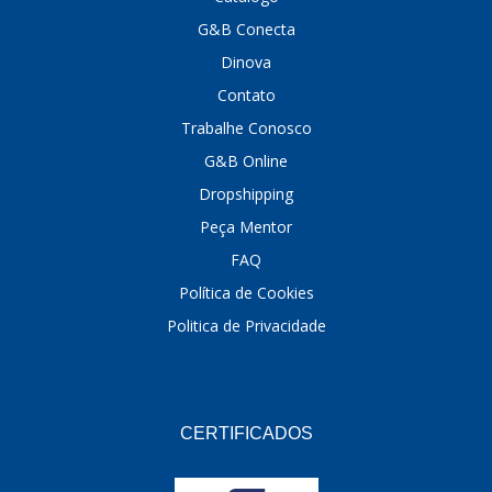
G&B Conecta
DINOVA
(1323)
Dinova
DNI
(137)
Contato
DOFAB
(141)
Trabalhe Conosco
G&B Online
DS
(576)
Dropshipping
DSC
(194)
Peça Mentor
DYNA
(18)
FAQ
E-KLASS
(184)
Política de Cookies
Politica de Privacidade
ECHLIN
(13)
ECOPADS
(259)
EMBLEMAX
(1)
CERTIFICADOS
EXPEDIBOR
(58)