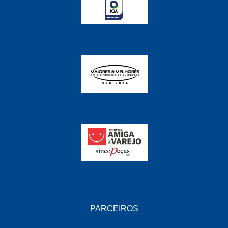
FABRINI
(228)
FAMA
(141)
FEY
(22)
FIAMM
(8)
FINDER
(18)
FIRST
(864)
FLORIO
(9)
FORTEC
(99)
G REHDER
(114)
GAUSS
(42)
GIENEX
(1)
PARCEIROS
GONEL
(39)