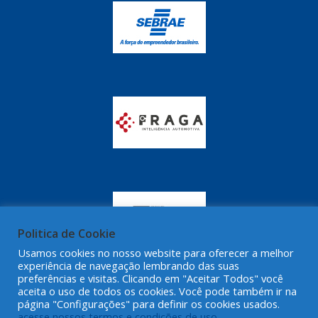
GRAZZIMETAL
(350)
GT OIL
(16)
GULF OIL
(28)
HELLA
(81)
HIPPER
(468)
HPTECH
(55)
IGASA
(15)
IGUACU
(64)
IKS
(902)
Politica de Cookie
IMA
Usamos cookies no nosso website para oferecer a melhor
(52)
experiência de navegação lembrando das suas
preferências e visitas. Clicando em "Aceitar Todos" você
INDISA
(471)
aceita o uso de todos os cookies. Você pode também ir na
página "Configurações" para definir os cookies usados.
IRB
(507)
acesse nossos termos e condições de uso.