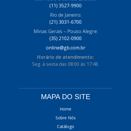
(11) 3527-9900
COFRAN
(1)
Rio de Janeiro:
COMALTECH/JPEMA
(1)
(21) 3031-6700
CONTROIL
(96)
Minas Gerais – Pouso Alegre:
(35) 2102-0900
COODISPAL
(4)
online@gb.com.br
CORTECO
(104)
Horário de atendimento:
CORVEN
Seg. à sexta das 08:00 às 17:48.
(193)
CRISFA
(27)
DAYCO
(534)
MAPA DO SITE
DDA
(57)
DEPAULA
(1)
Home
Sobre Nós
DEVIGILI
(37)
Catálogo
DHF
(4)