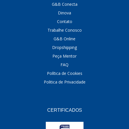
G&B Conecta
DINOVA
(1323)
Dinova
DNI
(137)
Contato
Trabalhe Conosco
DOFAB
(141)
G&B Online
DS
(576)
Dropshipping
DSC
(194)
Peça Mentor
FAQ
DYNA
(18)
Política de Cookies
E-KLASS
(184)
Politica de Privacidade
ECHLIN
(13)
ECOPADS
(259)
EMBLEMAX
(1)
CERTIFICADOS
EXPEDIBOR
(58)