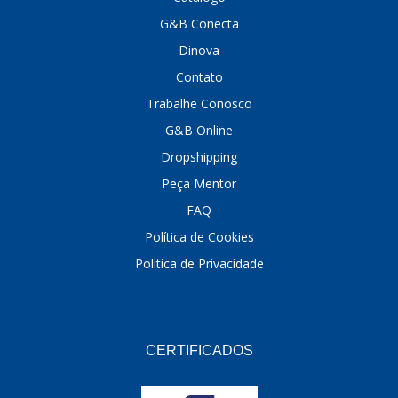
G&B Conecta
DINOVA
(1323)
Dinova
DNI
(137)
Contato
DOFAB
(141)
Trabalhe Conosco
G&B Online
DS
(576)
Dropshipping
DSC
(194)
Peça Mentor
DYNA
(18)
FAQ
E-KLASS
(184)
Política de Cookies
Politica de Privacidade
ECHLIN
(13)
ECOPADS
(259)
EMBLEMAX
(1)
CERTIFICADOS
EXPEDIBOR
(58)