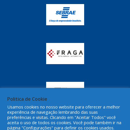
GRAZZIMETAL
(350)
GT OIL
(16)
GULF OIL
(28)
HELLA
(81)
HIPPER
(468)
HPTECH
(55)
IGASA
(15)
IGUACU
(64)
IKS
(902)
Politica de Cookie
IMA
(52)
Usamos cookies no nosso website para oferecer a melhor
experiência de navegação lembrando das suas
INDISA
(471)
preferências e visitas. Clicando em "Aceitar Todos" você
aceita o uso de todos os cookies. Você pode também ir na
IRB
(507)
página "Configurações" para definir os cookies usados.