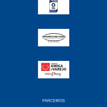
FABRINI
(228)
FAMA
(141)
FEY
(22)
FIAMM
(8)
FINDER
(18)
FIRST
(864)
FLORIO
(9)
FORTEC
(99)
G REHDER
(114)
GAUSS
(42)
GIENEX
(1)
PARCEIROS
GONEL
(39)