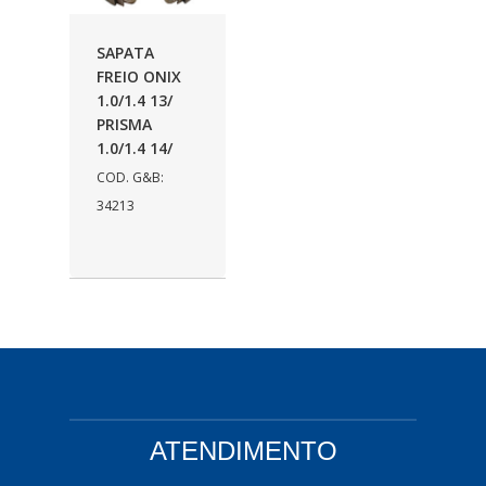
AUTOLETRIC
(1)
SAPATA
AUTOPOLI
(6)
FREIO ONIX
1.0/1.4 13/
AUTOSTAR
(11)
PRISMA
BECA FREIOS
(25)
1.0/1.4 14/
COD. G&B:
BELAIR
(103)
34213
BOSAL
(11)
BRASMECK
(656)
BROGLIPLAST
(135)
CAR80
(21)
CISER
(54)
CJ5
(32)
ATENDIMENTO
COBREQ
(127)