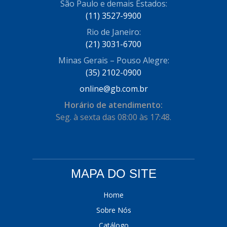
São Paulo e demais Estados:
COFRAN
(1)
(11) 3527-9900
Rio de Janeiro:
COMALTECH/JPEMA
(1)
(21) 3031-6700
CONTROIL
(96)
Minas Gerais – Pouso Alegre:
COODISPAL
(35) 2102-0900
(4)
online@gb.com.br
CORTECO
(104)
Horário de atendimento:
CORVEN
(193)
Seg. à sexta das 08:00 às 17:48.
CRISFA
(27)
DAYCO
(534)
DDA
(57)
MAPA DO SITE
DEPAULA
(1)
Home
DEVIGILI
(37)
Sobre Nós
Catálogo
DHF
(4)