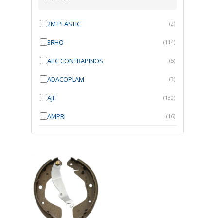
2M PLASTIC
(2)
3RHO
(114)
ABC CONTRAPINOS
(5)
ADACOPLAM
(3)
AJE
(130)
AMPRI
(16)
ANGRA
(21)
ANROI
(6)
ATK
(7)
AUTOBRAS
(1)
AUTOFIX
(91)