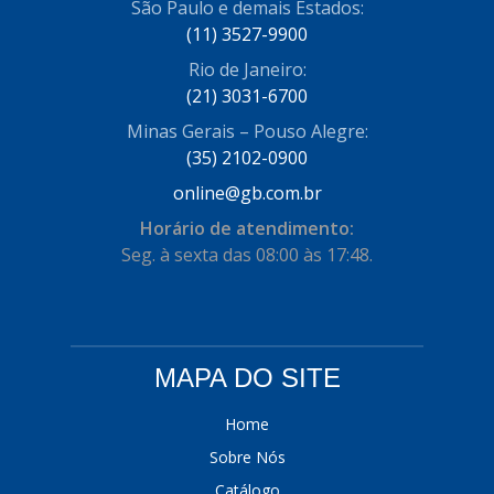
São Paulo e demais Estados:
COFRAN
(1)
(11) 3527-9900
Rio de Janeiro:
COMALTECH/JPEMA
(1)
(21) 3031-6700
CONTROIL
(96)
Minas Gerais – Pouso Alegre:
COODISPAL
(35) 2102-0900
(4)
online@gb.com.br
CORTECO
(104)
Horário de atendimento:
CORVEN
(193)
Seg. à sexta das 08:00 às 17:48.
CRISFA
(27)
DAYCO
(534)
DDA
(57)
MAPA DO SITE
DEPAULA
(1)
Home
DEVIGILI
(37)
Sobre Nós
Catálogo
DHF
(4)