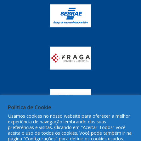
GRAZZIMETAL
(350)
GT OIL
(16)
GULF OIL
(28)
HELLA
(81)
HIPPER
(468)
HPTECH
(55)
IGASA
(15)
IGUACU
(64)
IKS
(902)
Politica de Cookie
IMA
(52)
Usamos cookies no nosso website para oferecer a melhor
experiência de navegação lembrando das suas
INDISA
(471)
preferências e visitas. Clicando em "Aceitar Todos" você
aceita o uso de todos os cookies. Você pode também ir na
IRB
(507)
página "Configurações" para definir os cookies usados.