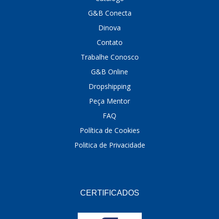
G&B Conecta
DINOVA
(1323)
Dinova
DNI
(137)
Contato
DOFAB
(141)
Trabalhe Conosco
G&B Online
DS
(576)
Dropshipping
DSC
(194)
Peça Mentor
DYNA
(18)
FAQ
E-KLASS
(184)
Política de Cookies
Politica de Privacidade
ECHLIN
(13)
ECOPADS
(259)
EMBLEMAX
(1)
CERTIFICADOS
EXPEDIBOR
(58)