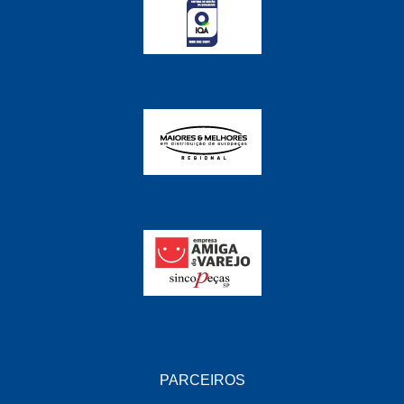
FABRINI
(228)
FAMA
(141)
FEY
(22)
FIAMM
(8)
FINDER
(18)
FIRST
(864)
FLORIO
(9)
FORTEC
(99)
G REHDER
(114)
GAUSS
(42)
GIENEX
(1)
PARCEIROS
GONEL
(39)