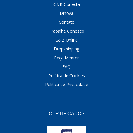
G&B Conecta
DINOVA
(1323)
Dinova
DNI
(137)
Contato
Trabalhe Conosco
DOFAB
(141)
G&B Online
DS
(576)
Dropshipping
DSC
(194)
Peça Mentor
FAQ
DYNA
(18)
Política de Cookies
E-KLASS
(184)
Politica de Privacidade
ECHLIN
(13)
ECOPADS
(259)
EMBLEMAX
(1)
CERTIFICADOS
EXPEDIBOR
(58)