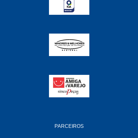
FABRINI
(228)
FAMA
(141)
FEY
(22)
FIAMM
(8)
FINDER
(18)
FIRST
(864)
FLORIO
(9)
FORTEC
(99)
G REHDER
(114)
GAUSS
(42)
GIENEX
(1)
PARCEIROS
GONEL
(39)