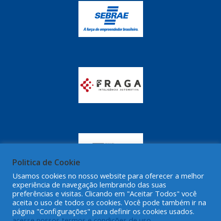
GRAZZIMETAL
(350)
GT OIL
(16)
GULF OIL
(28)
HELLA
(81)
HIPPER
(468)
HPTECH
(55)
IGASA
(15)
IGUACU
(64)
IKS
(902)
Politica de Cookie
IMA
Usamos cookies no nosso website para oferecer a melhor
(52)
experiência de navegação lembrando das suas
preferências e visitas. Clicando em "Aceitar Todos" você
INDISA
(471)
aceita o uso de todos os cookies. Você pode também ir na
página "Configurações" para definir os cookies usados.
IRB
(507)
acesse nossos termos e condições de uso.