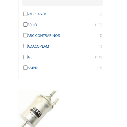
2M PLASTIC
(2)
3RHO
(114)
ABC CONTRAPINOS
(5)
ADACOPLAM
(3)
AJE
(130)
AMPRI
(16)
ANGRA
(21)
ANROI
(6)
ATK
(7)
AUTOBRAS
(1)
AUTOFIX
(91)