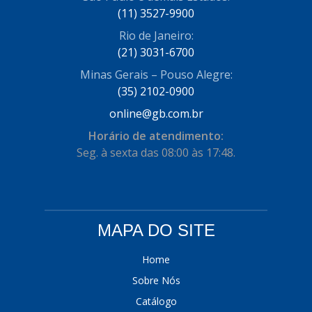
(11) 3527-9900
COFRAN
(1)
Rio de Janeiro:
COMALTECH/JPEMA
(1)
(21) 3031-6700
CONTROIL
(96)
Minas Gerais – Pouso Alegre:
(35) 2102-0900
COODISPAL
(4)
online@gb.com.br
CORTECO
(104)
Horário de atendimento:
CORVEN
Seg. à sexta das 08:00 às 17:48.
(193)
CRISFA
(27)
DAYCO
(534)
MAPA DO SITE
DDA
(57)
DEPAULA
(1)
Home
Sobre Nós
DEVIGILI
(37)
Catálogo
DHF
(4)