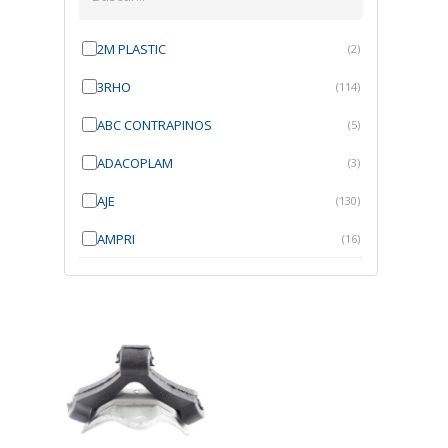
2M PLASTIC
(2)
3RHO
(114)
ABC CONTRAPINOS
(5)
ADACOPLAM
(3)
AJE
(130)
AMPRI
(16)
ANGRA
(21)
ANROI
(6)
ATK
(7)
AUTOBRAS
(1)
AUTOFIX
(91)