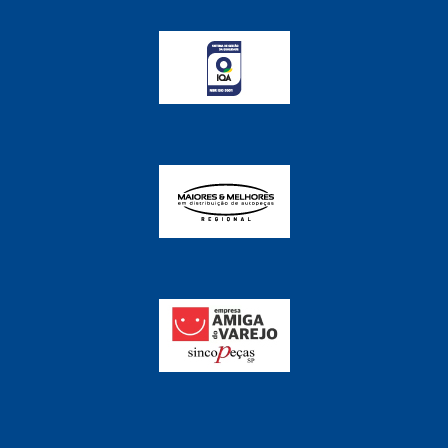
FABRINI
(228)
FAMA
(141)
FEY
(22)
FIAMM
(8)
FINDER
(18)
FIRST
(864)
FLORIO
(9)
FORTEC
(99)
G REHDER
(114)
GAUSS
(42)
GIENEX
(1)
GONEL
(39)