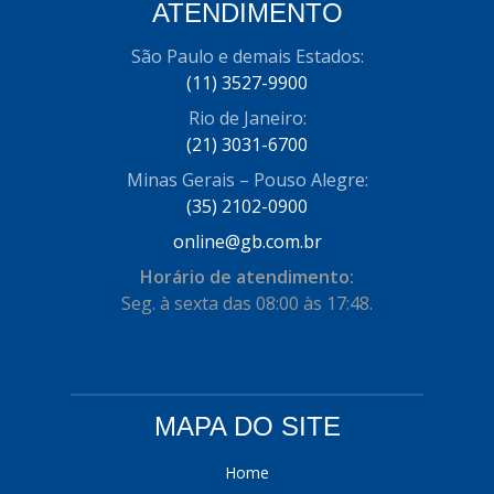
ATENDIMENTO
COFRAN
(1)
São Paulo e demais Estados:
COMALTECH/JPEMA
(1)
(11) 3527-9900
CONTROIL
(96)
Rio de Janeiro:
(21) 3031-6700
COODISPAL
(4)
Minas Gerais – Pouso Alegre:
CORTECO
(104)
(35) 2102-0900
CORVEN
online@gb.com.br
(193)
Horário de atendimento:
CRISFA
(27)
Seg. à sexta das 08:00 às 17:48.
DAYCO
(534)
DDA
(57)
DEPAULA
(1)
MAPA DO SITE
DEVIGILI
(37)
Home
DHF
(4)