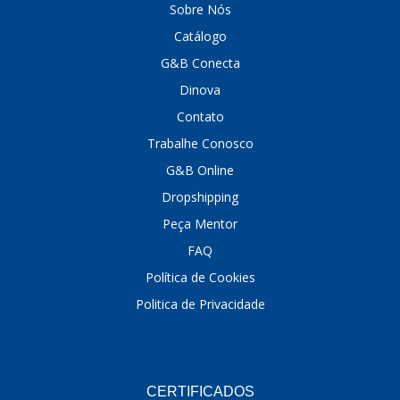
Sobre Nós
DINOVA
(1323)
Catálogo
G&B Conecta
DNI
(137)
Dinova
DOFAB
(141)
Contato
DS
(576)
Trabalhe Conosco
DSC
(194)
G&B Online
Dropshipping
DYNA
(18)
Peça Mentor
E-KLASS
(184)
FAQ
ECHLIN
(13)
Política de Cookies
ECOPADS
(259)
Politica de Privacidade
EMBLEMAX
(1)
EXPEDIBOR
(58)
CERTIFICADOS