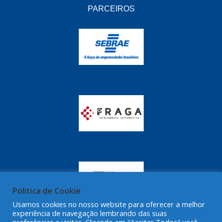
GRAZZIMETAL
(350)
PARCEIROS
GT OIL
(16)
GULF OIL
(28)
HELLA
(81)
HIPPER
(468)
HPTECH
(55)
IGASA
(15)
IGUACU
(64)
IKS
(902)
IMA
(52)
Politica de Cookie
INDISA
(471)
Usamos cookies no nosso website para oferecer a melhor
experiência de navegação lembrando das suas
IRB
(507)