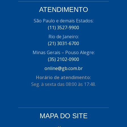
COFRAN
(1)
ATENDIMENTO
COMALTECH/JPEMA
(1)
São Paulo e demais Estados:
(11) 3527-9900
CONTROIL
(96)
Rio de Janeiro:
COODISPAL
(4)
(21) 3031-6700
CORTECO
(104)
Minas Gerais – Pouso Alegre:
(35) 2102-0900
CORVEN
(193)
online@gb.com.br
CRISFA
(27)
Horário de atendimento:
DAYCO
(534)
Seg. à sexta das 08:00 às 17:48.
DDA
(57)
DEPAULA
(1)
MAPA DO SITE
DEVIGILI
(37)
DHF
(4)