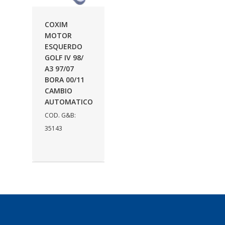
AUTOLETRIC
(1)
COXIM
AUTOPOLI
(6)
MOTOR
ESQUERDO
AUTOSTAR
(11)
GOLF IV 98/
BECA FREIOS
(25)
A3 97/07
BORA 00/11
BELAIR
(103)
CAMBIO
AUTOMATICO
BOSAL
(11)
COD. G&B:
BRASMECK
(656)
35143
BROGLIPLAST
(135)
CAR80
(21)
CISER
(54)
CJ5
(32)
COBREQ
(127)