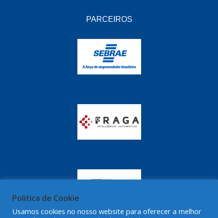
GRAZZIMETAL
(350)
PARCEIROS
GT OIL
(16)
GULF OIL
(28)
HELLA
(81)
HIPPER
(468)
HPTECH
(55)
IGASA
(15)
IGUACU
(64)
IKS
(902)
IMA
(52)
INDISA
(471)
Politica de Cookie
IRB
(507)
Usamos cookies no nosso website para oferecer a melhor