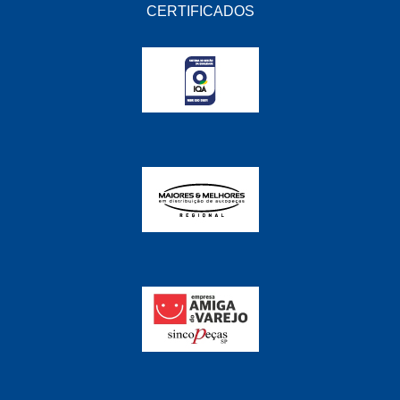
FABRINI
(228)
CERTIFICADOS
FAMA
(141)
FEY
(22)
FIAMM
(8)
FINDER
(18)
FIRST
(864)
FLORIO
(9)
FORTEC
(99)
G REHDER
(114)
GAUSS
(42)
GIENEX
(1)
GONEL
(39)