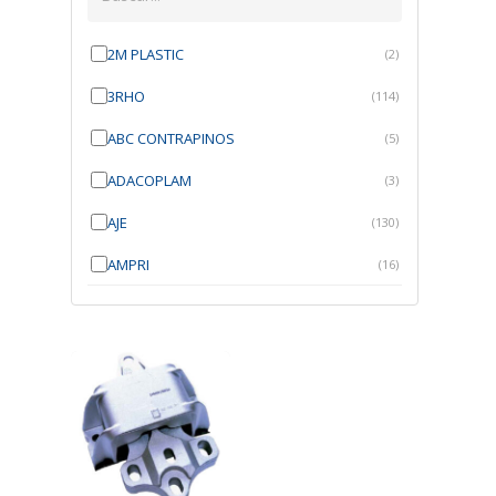
2M PLASTIC
(2)
3RHO
(114)
ABC CONTRAPINOS
(5)
ADACOPLAM
(3)
AJE
(130)
AMPRI
(16)
ANGRA
(21)
ANROI
(6)
ATK
(7)
AUTOBRAS
(1)
AUTOFIX
(91)