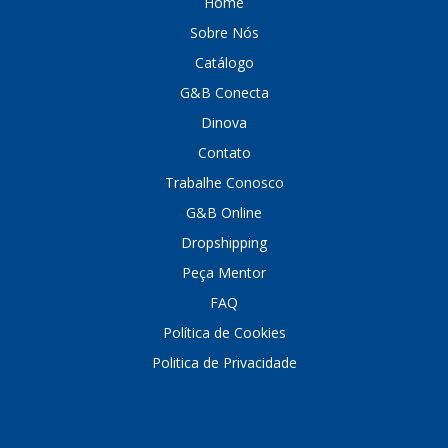
Home
Sobre Nós
DINOVA
(1323)
Catálogo
DNI
(137)
G&B Conecta
DOFAB
(141)
Dinova
DS
(576)
Contato
Trabalhe Conosco
DSC
(194)
G&B Online
DYNA
(18)
Dropshipping
E-KLASS
(184)
Peça Mentor
ECHLIN
(13)
FAQ
Política de Cookies
ECOPADS
(259)
Politica de Privacidade
EMBLEMAX
(1)
EXPEDIBOR
(58)