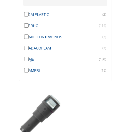
2M PLASTIC
(2)
3RHO
(114)
ABC CONTRAPINOS
(5)
ADACOPLAM
(3)
AJE
(130)
AMPRI
(16)
ANGRA
(21)
ANROI
(6)
ATK
(7)
AUTOBRAS
(1)
AUTOFIX
(91)