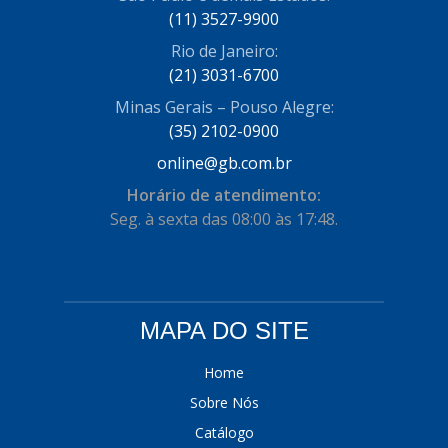
(11) 3527-9900
COFRAN
(1)
Rio de Janeiro:
COMALTECH/JPEMA
(1)
(21) 3031-6700
CONTROIL
(96)
Minas Gerais – Pouso Alegre:
(35) 2102-0900
COODISPAL
(4)
online@gb.com.br
CORTECO
(104)
Horário de atendimento:
CORVEN
Seg. à sexta das 08:00 às 17:48.
(193)
CRISFA
(27)
DAYCO
(534)
MAPA DO SITE
DDA
(57)
DEPAULA
(1)
Home
Sobre Nós
DEVIGILI
(37)
Catálogo
DHF
(4)