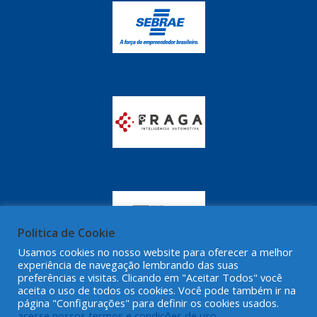
GRAZZIMETAL
(350)
GT OIL
(16)
GULF OIL
(28)
HELLA
(81)
HIPPER
(468)
HPTECH
(55)
IGASA
(15)
IGUACU
(64)
IKS
(902)
Politica de Cookie
IMA
Usamos cookies no nosso website para oferecer a melhor
(52)
experiência de navegação lembrando das suas
preferências e visitas. Clicando em "Aceitar Todos" você
INDISA
(471)
aceita o uso de todos os cookies. Você pode também ir na
página "Configurações" para definir os cookies usados.
IRB
(507)
acesse nossos termos e condições de uso.