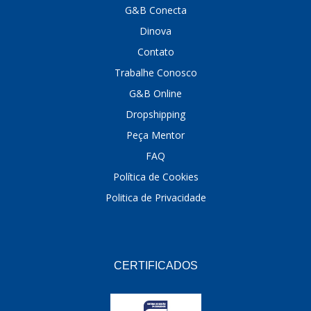
G&B Conecta
DINOVA
(1323)
Dinova
DNI
(137)
Contato
Trabalhe Conosco
DOFAB
(141)
G&B Online
DS
(576)
Dropshipping
DSC
(194)
Peça Mentor
FAQ
DYNA
(18)
Política de Cookies
E-KLASS
(184)
Politica de Privacidade
ECHLIN
(13)
ECOPADS
(259)
EMBLEMAX
(1)
CERTIFICADOS
EXPEDIBOR
(58)