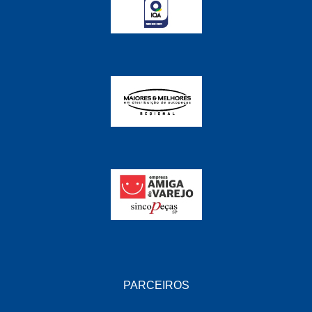
FABRINI
(228)
FAMA
(141)
FEY
(22)
FIAMM
(8)
FINDER
(18)
FIRST
(864)
FLORIO
(9)
FORTEC
(99)
G REHDER
(114)
GAUSS
(42)
GIENEX
(1)
PARCEIROS
GONEL
(39)