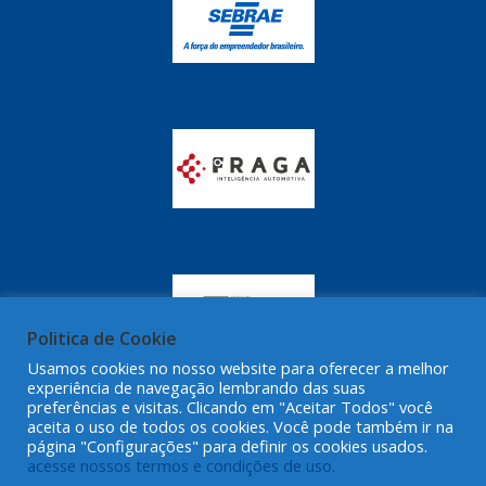
GRAZZIMETAL
(350)
GT OIL
(16)
GULF OIL
(28)
HELLA
(81)
HIPPER
(468)
HPTECH
(55)
IGASA
(15)
IGUACU
(64)
Politica de Cookie
IKS
(902)
Usamos cookies no nosso website para oferecer a melhor
IMA
(52)
experiência de navegação lembrando das suas
preferências e visitas. Clicando em "Aceitar Todos" você
aceita o uso de todos os cookies. Você pode também ir na
INDISA
(471)
página "Configurações" para definir os cookies usados.
acesse nossos termos e condições de uso.
IRB
(507)