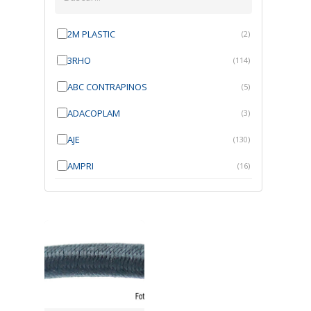
2M PLASTIC
(2)
3RHO
(114)
ABC CONTRAPINOS
(5)
ADACOPLAM
(3)
AJE
(130)
AMPRI
(16)
ANGRA
(21)
ANROI
(6)
ATK
(7)
AUTOBRAS
(1)
AUTOFIX
(91)