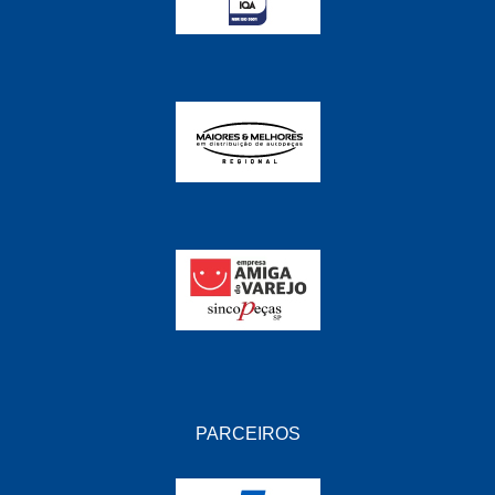
FABRINI
(228)
FAMA
(141)
FEY
(22)
FIAMM
(8)
FINDER
(18)
FIRST
(864)
FLORIO
(9)
FORTEC
(99)
G REHDER
(114)
GAUSS
(42)
GIENEX
(1)
PARCEIROS
GONEL
(39)