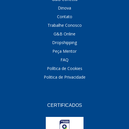
Dinova
DINOVA
(1323)
Contato
DNI
(137)
Trabalhe Conosco
DOFAB
(141)
G&B Online
Dropshipping
DS
(576)
Peça Mentor
DSC
(194)
FAQ
DYNA
(18)
Política de Cookies
E-KLASS
(184)
Politica de Privacidade
ECHLIN
(13)
ECOPADS
(259)
CERTIFICADOS
EMBLEMAX
(1)
EXPEDIBOR
(58)