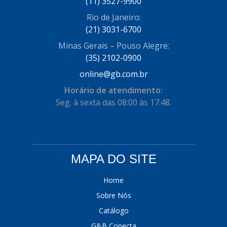
(11) 3527-9900
COFRAN
(1)
Rio de Janeiro:
(21) 3031-6700
COMALTECH/JPEMA
(1)
Minas Gerais – Pouso Alegre:
CONTROIL
(96)
(35) 2102-0900
COODISPAL
(4)
online@gb.com.br
Horário de atendimento:
CORTECO
(104)
Seg. à sexta das 08:00 às 17:48.
CORVEN
(193)
CRISFA
(27)
DAYCO
(534)
MAPA DO SITE
DDA
(57)
Home
DEPAULA
(1)
Sobre Nós
DEVIGILI
(37)
Catálogo
G&B Conecta
DHF
(4)