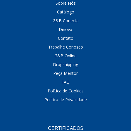
Sobre Nós
DINOVA
(1323)
Catálogo
G&B Conecta
DNI
(137)
Dinova
DOFAB
(141)
Contato
DS
(576)
Trabalhe Conosco
DSC
(194)
G&B Online
Dropshipping
DYNA
(18)
Peça Mentor
E-KLASS
(184)
FAQ
ECHLIN
(13)
Política de Cookies
ECOPADS
(259)
Politica de Privacidade
EMBLEMAX
(1)
EXPEDIBOR
(58)
CERTIFICADOS