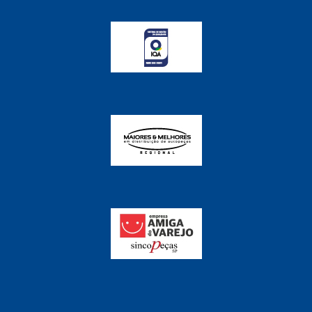
FABRINI
(228)
FAMA
(141)
FEY
(22)
FIAMM
(8)
FINDER
(18)
FIRST
(864)
FLORIO
(9)
FORTEC
(99)
G REHDER
(114)
GAUSS
(42)
GIENEX
(1)
GONEL
(39)