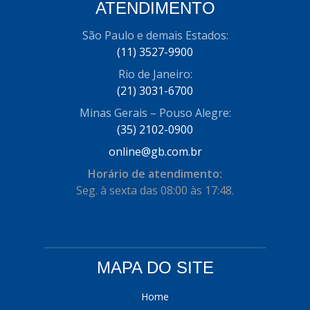
ATENDIMENTO
COFRAN
(1)
São Paulo e demais Estados:
COMALTECH/JPEMA
(1)
(11) 3527-9900
CONTROIL
(96)
Rio de Janeiro:
(21) 3031-6700
COODISPAL
(4)
Minas Gerais – Pouso Alegre:
CORTECO
(104)
(35) 2102-0900
CORVEN
online@gb.com.br
(193)
Horário de atendimento:
CRISFA
(27)
Seg. à sexta das 08:00 às 17:48.
DAYCO
(534)
DDA
(57)
DEPAULA
(1)
MAPA DO SITE
DEVIGILI
(37)
Home
DHF
(4)