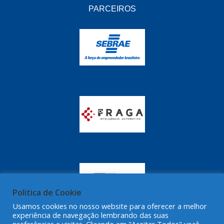
GRAZZIMETAL
(350)
PARCEIROS
GT OIL
(16)
GULF OIL
(28)
HELLA
(81)
HIPPER
(468)
HPTECH
(55)
IGASA
(15)
IGUACU
(64)
IKS
(902)
IMA
(52)
Politica de Cookie
INDISA
(471)
Usamos cookies no nosso website para oferecer a melhor
experiência de navegação lembrando das suas
IRB
(507)