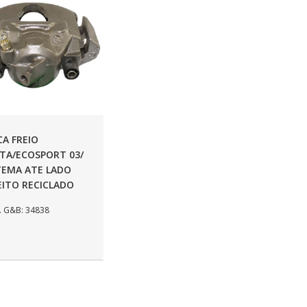
CA FREIO
STA/ECOSPORT 03/
TEMA ATE LADO
EITO RECICLADO
 G&B: 34838