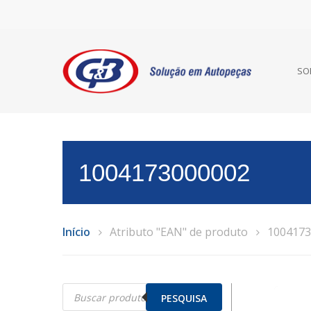
SO
1004173000002
Início
Atributo "EAN" de produto
1004173
Pesquisar
produtos
PESQUISA