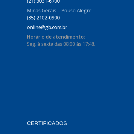
AUTOSTAR
(21) 3031-6700
(11)
Minas Gerais – Pouso Alegre:
BECA FREIOS
(25)
(35) 2102-0900
BELAIR
(103)
online@gb.com.br
BOSAL
(11)
Horário de atendimento:
Seg. à sexta das 08:00 às 17:48.
BRASMECK
(656)
BROGLIPLAST
(135)
CAR80
(21)
CISER
(54)
CJ5
(32)
COBREQ
(127)
COFRAN
(1)
CERTIFICADOS
COMALTECH/JPEMA
(1)