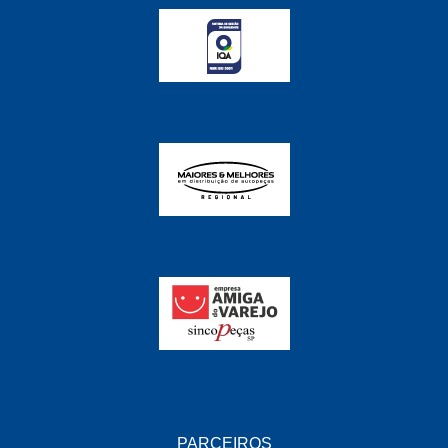
FABRINI
(228)
FAMA
(141)
FEY
(22)
FIAMM
(8)
FINDER
(18)
FIRST
(864)
FLORIO
(9)
FORTEC
(99)
G REHDER
(114)
GAUSS
(42)
GIENEX
(1)
GONEL
(39)
PARCEIROS