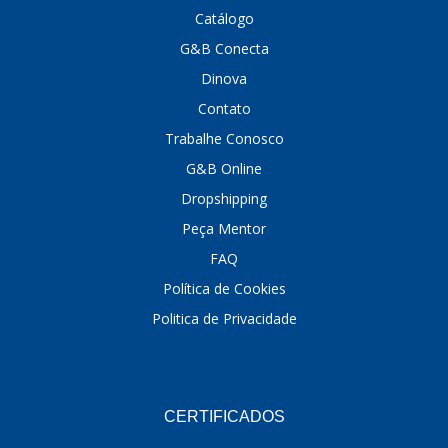
Catálogo
DINOVA
(1323)
G&B Conecta
DNI
(137)
Dinova
Contato
DOFAB
(141)
Trabalhe Conosco
DS
(576)
G&B Online
DSC
(194)
Dropshipping
DYNA
(18)
Peça Mentor
FAQ
E-KLASS
(184)
Política de Cookies
ECHLIN
(13)
Politica de Privacidade
ECOPADS
(259)
EMBLEMAX
(1)
EXPEDIBOR
(58)
CERTIFICADOS