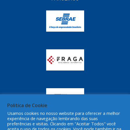
GRAZZIMETAL
(350)
GT OIL
(16)
GULF OIL
(28)
HELLA
(81)
HIPPER
(468)
HPTECH
(55)
IGASA
(15)
IGUACU
(64)
IKS
(902)
IMA
(52)
Politica de Cookie
Usamos cookies no nosso website para oferecer a melhor
INDISA
(471)
experiência de navegação lembrando das suas
preferências e visitas. Clicando em "Aceitar Todos" você
IRB
(507)
aceita o uso de todos os cookies. Você pode também ir na