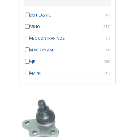
2M PLASTIC
(2)
3RHO
(114)
ABC CONTRAPINOS
(5)
ADACOPLAM
(3)
AJE
(130)
AMPRI
(16)
ANGRA
(21)
ANROI
(6)
ATK
(7)
AUTOBRAS
(1)
AUTOFIX
(91)