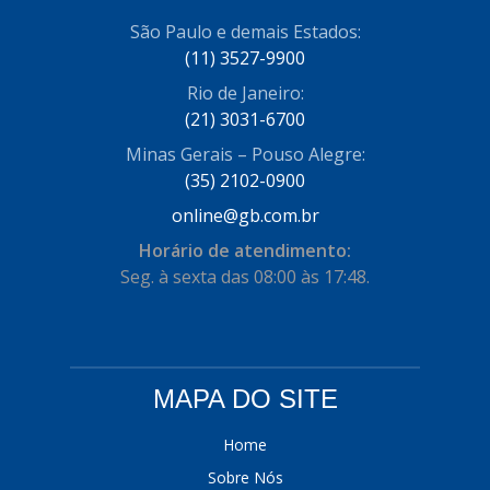
COFRAN
São Paulo e demais Estados:
(1)
(11) 3527-9900
COMALTECH/JPEMA
(1)
Rio de Janeiro:
CONTROIL
(96)
(21) 3031-6700
Minas Gerais – Pouso Alegre:
COODISPAL
(4)
(35) 2102-0900
CORTECO
(104)
online@gb.com.br
CORVEN
(193)
Horário de atendimento:
Seg. à sexta das 08:00 às 17:48.
CRISFA
(27)
DAYCO
(534)
DDA
(57)
MAPA DO SITE
DEPAULA
(1)
Home
DEVIGILI
(37)
Sobre Nós
DHF
(4)