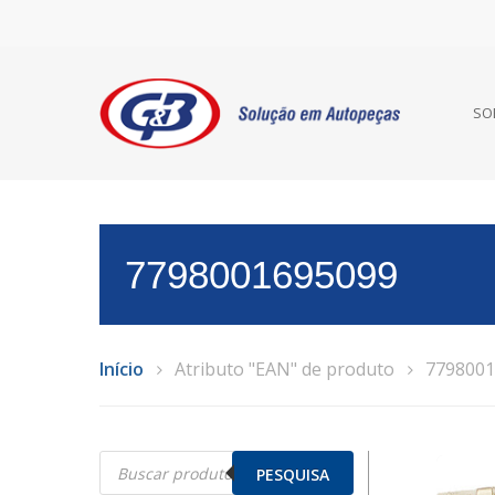
SO
7798001695099
Início
Atributo "EAN" de produto
7798001
Pesquisar
produtos
PESQUISA