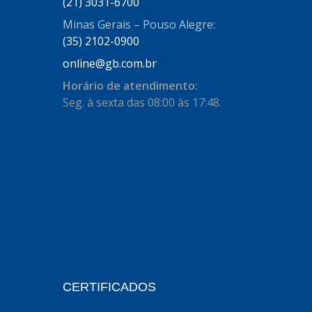
AUTOSTAR
(21) 3031-6700
(11)
Minas Gerais – Pouso Alegre:
BECA FREIOS
(25)
(35) 2102-0900
BELAIR
(103)
online@gb.com.br
BOSAL
(11)
Horário de atendimento:
Seg. à sexta das 08:00 às 17:48.
BRASMECK
(656)
BROGLIPLAST
(135)
CAR80
(21)
CISER
(54)
CJ5
(32)
COBREQ
(127)
COFRAN
(1)
CERTIFICADOS
COMALTECH/JPEMA
(1)