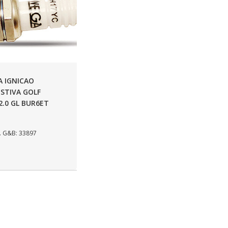
A IGNICAO
ISTIVA GOLF
/2.0 GL BUR6ET
 G&B: 33897