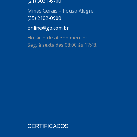
AUTOSTAR
(21) 3031-6700
(11)
Minas Gerais – Pouso Alegre:
BECA FREIOS
(25)
(35) 2102-0900
BELAIR
(103)
online@gb.com.br
BOSAL
(11)
Horário de atendimento:
Seg. à sexta das 08:00 às 17:48.
BRASMECK
(656)
BROGLIPLAST
(135)
CAR80
(21)
CISER
(54)
CJ5
(32)
COBREQ
(127)
COFRAN
(1)
CERTIFICADOS
COMALTECH/JPEMA
(1)