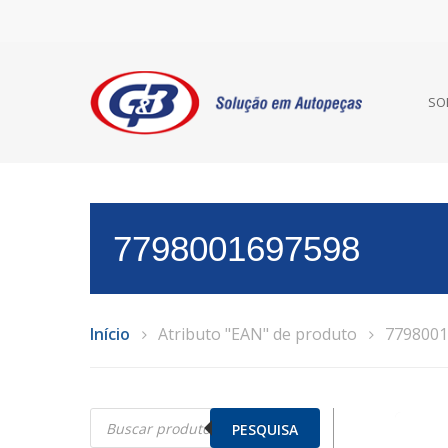
SO
7798001697598
Início
Atributo "EAN" de produto
7798001
Pesquisar
produtos
PESQUISA