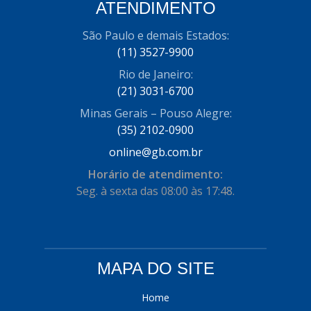
ATENDIMENTO
COFRAN
(1)
São Paulo e demais Estados:
COMALTECH/JPEMA
(1)
(11) 3527-9900
CONTROIL
(96)
Rio de Janeiro:
(21) 3031-6700
COODISPAL
(4)
Minas Gerais – Pouso Alegre:
CORTECO
(104)
(35) 2102-0900
CORVEN
online@gb.com.br
(193)
Horário de atendimento:
CRISFA
(27)
Seg. à sexta das 08:00 às 17:48.
DAYCO
(534)
DDA
(57)
DEPAULA
(1)
MAPA DO SITE
DEVIGILI
(37)
Home
DHF
(4)