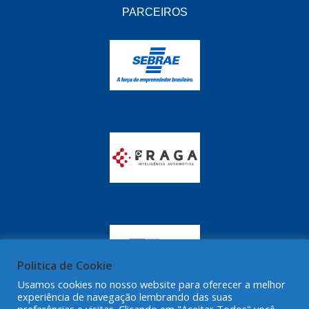
GRAZZIMETAL
(350)
PARCEIROS
GT OIL
(16)
GULF OIL
(28)
HELLA
(81)
HIPPER
(468)
HPTECH
(55)
IGASA
(15)
IGUACU
(64)
IKS
(902)
IMA
(52)
Politica de Cookie
INDISA
(471)
Usamos cookies no nosso website para oferecer a melhor
experiência de navegação lembrando das suas
IRB
(507)