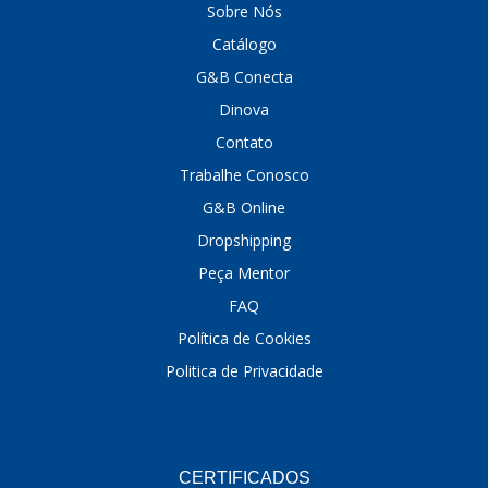
Sobre Nós
DINOVA
(1323)
Catálogo
G&B Conecta
DNI
(137)
Dinova
DOFAB
(141)
Contato
DS
(576)
Trabalhe Conosco
DSC
(194)
G&B Online
Dropshipping
DYNA
(18)
Peça Mentor
E-KLASS
(184)
FAQ
ECHLIN
(13)
Política de Cookies
ECOPADS
(259)
Politica de Privacidade
EMBLEMAX
(1)
EXPEDIBOR
(58)
CERTIFICADOS