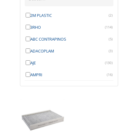
2M PLASTIC
(2)
3RHO
(114)
ABC CONTRAPINOS
(5)
ADACOPLAM
(3)
AJE
(130)
AMPRI
(16)
ANGRA
(21)
ANROI
(6)
ATK
(7)
AUTOBRAS
(1)
AUTOFIX
(91)