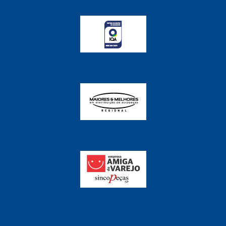
FABRINI
(228)
FAMA
(141)
FEY
(22)
FIAMM
(8)
FINDER
(18)
FIRST
(864)
FLORIO
(9)
FORTEC
(99)
G REHDER
(114)
GAUSS
(42)
GIENEX
(1)
GONEL
(39)