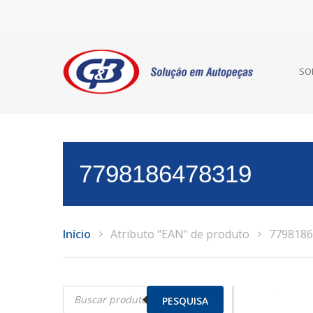
SO
7798186478319
Início
Atributo "EAN" de produto
7798186
Pesquisar
produtos
PESQUISA