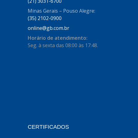
(21) 3031-6700
AUTOSTAR
(11)
Minas Gerais – Pouso Alegre:
BECA FREIOS
(25)
(35) 2102-0900
BELAIR
(103)
online@gb.com.br
BOSAL
(11)
Horário de atendimento:
Seg. à sexta das 08:00 às 17:48.
BRASMECK
(656)
BROGLIPLAST
(135)
CAR80
(21)
CISER
(54)
CJ5
(32)
COBREQ
(127)
COFRAN
(1)
CERTIFICADOS
COMALTECH/JPEMA
(1)