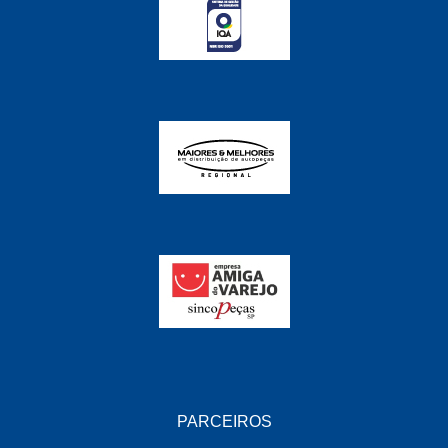
FABRINI
(228)
FAMA
(141)
FEY
(22)
FIAMM
(8)
FINDER
(18)
FIRST
(864)
FLORIO
(9)
FORTEC
(99)
G REHDER
(114)
GAUSS
(42)
GIENEX
(1)
PARCEIROS
GONEL
(39)