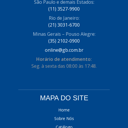
São Paulo e demais Estados:
COFRAN
(1)
(11) 3527-9900
Rio de Janeiro:
COMALTECH/JPEMA
(1)
(21) 3031-6700
CONTROIL
(96)
Minas Gerais – Pouso Alegre:
COODISPAL
(35) 2102-0900
(4)
online@gb.com.br
CORTECO
(104)
Horário de atendimento:
CORVEN
(193)
Seg. à sexta das 08:00 às 17:48.
CRISFA
(27)
DAYCO
(534)
DDA
(57)
MAPA DO SITE
DEPAULA
(1)
Home
DEVIGILI
(37)
Sobre Nós
Catálogo
DHF
(4)