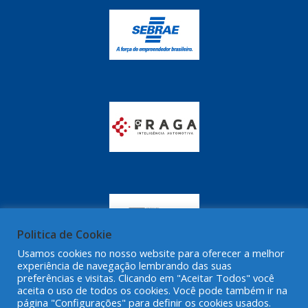
GRAZZIMETAL
(350)
GT OIL
(16)
GULF OIL
(28)
HELLA
(81)
HIPPER
(468)
HPTECH
(55)
IGASA
(15)
IGUACU
(64)
IKS
(902)
Politica de Cookie
IMA
(52)
Usamos cookies no nosso website para oferecer a melhor
experiência de navegação lembrando das suas
INDISA
(471)
preferências e visitas. Clicando em "Aceitar Todos" você
aceita o uso de todos os cookies. Você pode também ir na
IRB
(507)
página "Configurações" para definir os cookies usados.