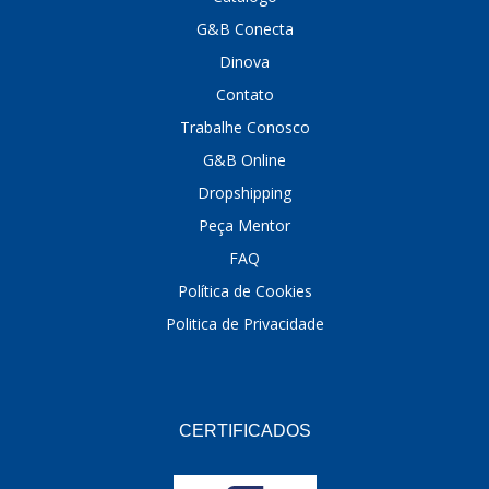
G&B Conecta
DINOVA
(1323)
Dinova
DNI
(137)
Contato
DOFAB
(141)
Trabalhe Conosco
G&B Online
DS
(576)
Dropshipping
DSC
(194)
Peça Mentor
DYNA
(18)
FAQ
E-KLASS
(184)
Política de Cookies
Politica de Privacidade
ECHLIN
(13)
ECOPADS
(259)
EMBLEMAX
(1)
CERTIFICADOS
EXPEDIBOR
(58)