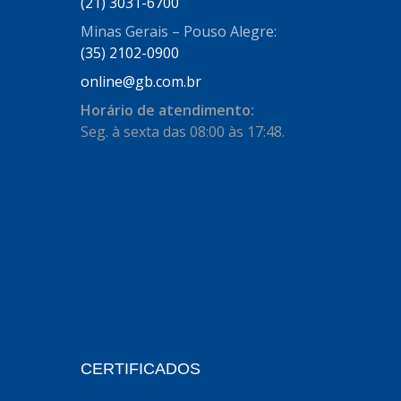
(21) 3031-6700
Minas Gerais – Pouso Alegre:
BECA FREIOS
(25)
(35) 2102-0900
BELAIR
(103)
online@gb.com.br
BOSAL
(11)
Horário de atendimento:
Seg. à sexta das 08:00 às 17:48.
BRASMECK
(656)
BROGLIPLAST
(135)
CAR80
(21)
CISER
(54)
CJ5
(32)
COBREQ
(127)
COFRAN
(1)
CERTIFICADOS
COMALTECH/JPEMA
(1)