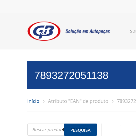
SO
7893272051138
Início
Atributo "EAN" de produto
7893272
Pesquisar
produtos
PESQUISA