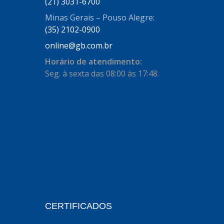
(21) 3031-6700
AUTOSTAR
(11)
Minas Gerais – Pouso Alegre:
BECA FREIOS
(25)
(35) 2102-0900
BELAIR
(103)
online@gb.com.br
BOSAL
(11)
Horário de atendimento:
Seg. à sexta das 08:00 às 17:48.
BRASMECK
(656)
BROGLIPLAST
(135)
CAR80
(21)
CISER
(54)
CJ5
(32)
COBREQ
(127)
COFRAN
(1)
CERTIFICADOS
COMALTECH/JPEMA
(1)