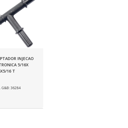
PTADOR INJECAO
TRONICA 5/16X
6X5/16 T
 G&B: 36284