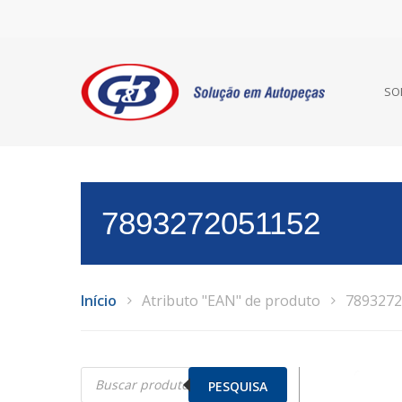
SO
7893272051152
Início
Atributo "EAN" de produto
7893272
Pesquisar
produtos
PESQUISA