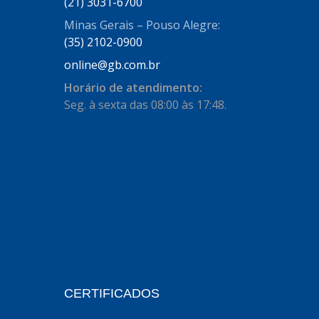
(21) 3031-6700
AUTOSTAR
(11)
Minas Gerais – Pouso Alegre:
BECA FREIOS
(25)
(35) 2102-0900
BELAIR
(103)
online@gb.com.br
BOSAL
(11)
Horário de atendimento:
Seg. à sexta das 08:00 às 17:48.
BRASMECK
(656)
BROGLIPLAST
(135)
CAR80
(21)
CISER
(54)
CJ5
(32)
COBREQ
(127)
COFRAN
(1)
CERTIFICADOS
COMALTECH/JPEMA
(1)