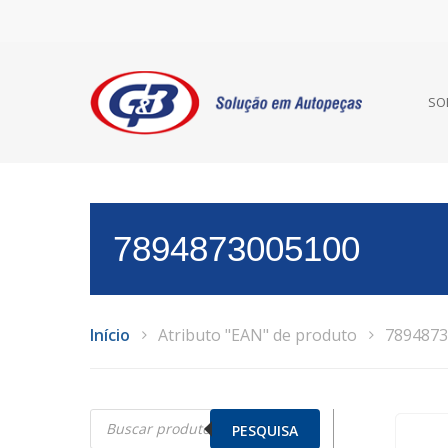
SO
7894873005100
Início
Atributo "EAN" de produto
7894873
Pesquisar
produtos
PESQUISA