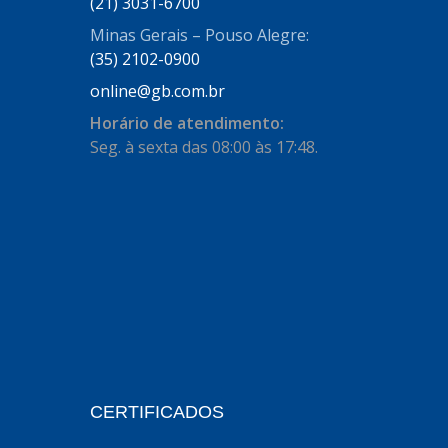
AUTOSTAR
(21) 3031-6700
(11)
Minas Gerais – Pouso Alegre:
BECA FREIOS
(25)
(35) 2102-0900
BELAIR
(103)
online@gb.com.br
BOSAL
(11)
Horário de atendimento:
Seg. à sexta das 08:00 às 17:48.
BRASMECK
(656)
BROGLIPLAST
(135)
CAR80
(21)
CISER
(54)
CJ5
(32)
COBREQ
(127)
COFRAN
(1)
CERTIFICADOS
COMALTECH/JPEMA
(1)