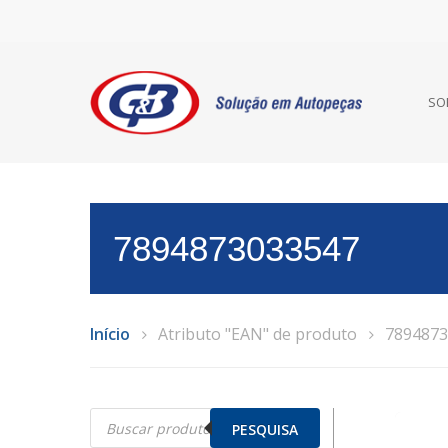
SO
7894873033547
Início
Atributo "EAN" de produto
7894873
Pesquisar
produtos
PESQUISA