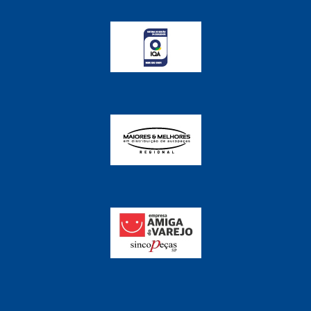
FABRINI
(228)
FAMA
(141)
FEY
(22)
FIAMM
(8)
FINDER
(18)
FIRST
(864)
FLORIO
(9)
FORTEC
(99)
G REHDER
(114)
GAUSS
(42)
GIENEX
(1)
GONEL
(39)