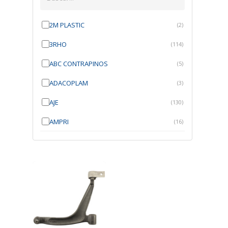
2M PLASTIC
(2)
3RHO
(114)
ABC CONTRAPINOS
(5)
ADACOPLAM
(3)
AJE
(130)
AMPRI
(16)
ANGRA
(21)
ANROI
(6)
ATK
(7)
AUTOBRAS
(1)
AUTOFIX
(91)