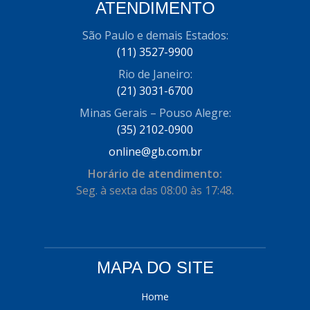
ATENDIMENTO
COFRAN
(1)
São Paulo e demais Estados:
COMALTECH/JPEMA
(1)
(11) 3527-9900
CONTROIL
(96)
Rio de Janeiro:
(21) 3031-6700
COODISPAL
(4)
Minas Gerais – Pouso Alegre:
CORTECO
(104)
(35) 2102-0900
CORVEN
online@gb.com.br
(193)
Horário de atendimento:
CRISFA
(27)
Seg. à sexta das 08:00 às 17:48.
DAYCO
(534)
DDA
(57)
DEPAULA
(1)
MAPA DO SITE
DEVIGILI
(37)
Home
DHF
(4)