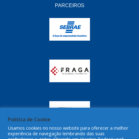
GRAZZIMETAL
(350)
PARCEIROS
GT OIL
(16)
GULF OIL
(28)
HELLA
(81)
HIPPER
(468)
HPTECH
(55)
IGASA
(15)
IGUACU
(64)
IKS
(902)
IMA
(52)
Politica de Cookie
INDISA
(471)
Usamos cookies no nosso website para oferecer a melhor
experiência de navegação lembrando das suas
IRB
(507)