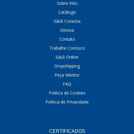
Sobre Nós
DINOVA
(1323)
Catálogo
G&B Conecta
DNI
(137)
Dinova
DOFAB
(141)
Contato
DS
(576)
Trabalhe Conosco
DSC
(194)
G&B Online
Dropshipping
DYNA
(18)
Peça Mentor
E-KLASS
(184)
FAQ
ECHLIN
(13)
Política de Cookies
ECOPADS
(259)
Politica de Privacidade
EMBLEMAX
(1)
EXPEDIBOR
(58)
CERTIFICADOS