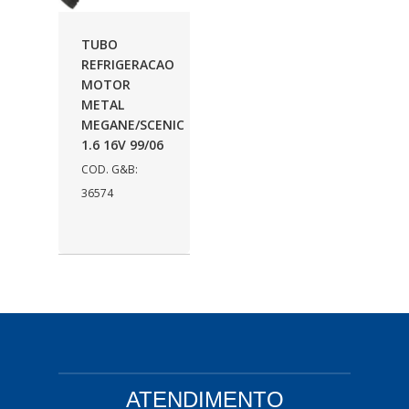
AUTOLETRIC
(1)
TUBO
AUTOPOLI
(6)
REFRIGERACAO
MOTOR
AUTOSTAR
(11)
METAL
BECA FREIOS
(25)
MEGANE/SCENIC
1.6 16V 99/06
BELAIR
(103)
COD. G&B:
BOSAL
(11)
36574
BRASMECK
(656)
BROGLIPLAST
(135)
CAR80
(21)
CISER
(54)
CJ5
(32)
ATENDIMENTO
COBREQ
(127)