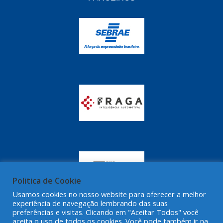
GRAZZIMETAL
(350)
GT OIL
(16)
GULF OIL
(28)
HELLA
(81)
HIPPER
(468)
HPTECH
(55)
IGASA
(15)
IGUACU
(64)
IKS
(902)
IMA
(52)
Politica de Cookie
Usamos cookies no nosso website para oferecer a melhor
INDISA
(471)
experiência de navegação lembrando das suas
preferências e visitas. Clicando em "Aceitar Todos" você
IRB
(507)
aceita o uso de todos os cookies. Você pode também ir na