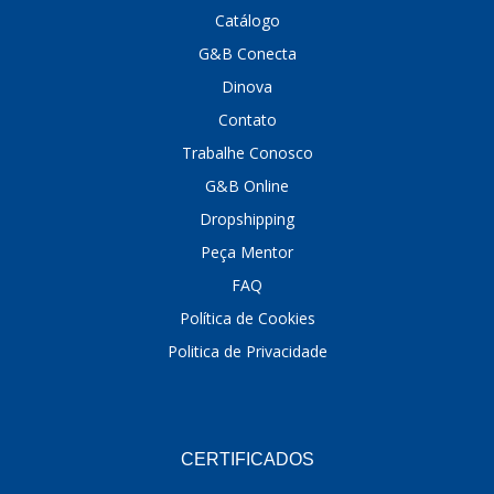
Catálogo
DINOVA
(1323)
G&B Conecta
DNI
(137)
Dinova
Contato
DOFAB
(141)
Trabalhe Conosco
DS
(576)
G&B Online
DSC
(194)
Dropshipping
DYNA
(18)
Peça Mentor
FAQ
E-KLASS
(184)
Política de Cookies
ECHLIN
(13)
Politica de Privacidade
ECOPADS
(259)
EMBLEMAX
(1)
EXPEDIBOR
(58)
CERTIFICADOS