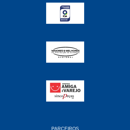
FABRINI
(228)
FAMA
(141)
FEY
(22)
FIAMM
(8)
FINDER
(18)
FIRST
(864)
FLORIO
(9)
FORTEC
(99)
G REHDER
(114)
GAUSS
(42)
GIENEX
(1)
GONEL
(39)
PARCEIROS