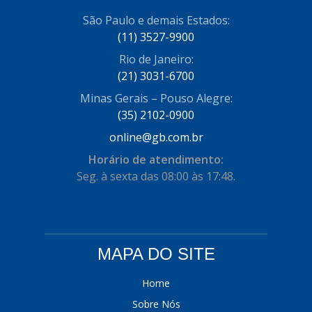
COFRAN
São Paulo e demais Estados:
(1)
(11) 3527-9900
COMALTECH/JPEMA
(1)
Rio de Janeiro:
CONTROIL
(96)
(21) 3031-6700
Minas Gerais – Pouso Alegre:
COODISPAL
(4)
(35) 2102-0900
CORTECO
(104)
online@gb.com.br
CORVEN
(193)
Horário de atendimento:
Seg. à sexta das 08:00 às 17:48.
CRISFA
(27)
DAYCO
(534)
DDA
(57)
MAPA DO SITE
DEPAULA
(1)
Home
DEVIGILI
(37)
Sobre Nós
DHF
(4)