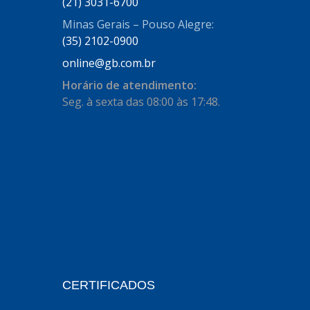
AUTOSTAR
(21) 3031-6700
(11)
Minas Gerais – Pouso Alegre:
BECA FREIOS
(25)
(35) 2102-0900
BELAIR
(103)
online@gb.com.br
BOSAL
(11)
Horário de atendimento:
Seg. à sexta das 08:00 às 17:48.
BRASMECK
(656)
BROGLIPLAST
(135)
CAR80
(21)
CISER
(54)
CJ5
(32)
COBREQ
(127)
COFRAN
(1)
CERTIFICADOS
COMALTECH/JPEMA
(1)