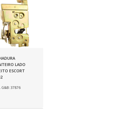
HADURA
NTEIRO LADO
EITO ESCORT
02
 G&B: 37876