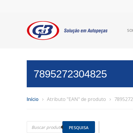
SO
7895272304825
Início
Atributo "EAN" de produto
7895272
Pesquisar
produtos
PESQUISA