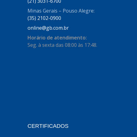
AUTOSTAR
(21) 3031-6700
(11)
Minas Gerais – Pouso Alegre:
BECA FREIOS
(25)
(35) 2102-0900
BELAIR
(103)
online@gb.com.br
BOSAL
(11)
Horário de atendimento:
Seg. à sexta das 08:00 às 17:48.
BRASMECK
(656)
BROGLIPLAST
(135)
CAR80
(21)
CISER
(54)
CJ5
(32)
COBREQ
(127)
COFRAN
(1)
CERTIFICADOS
COMALTECH/JPEMA
(1)