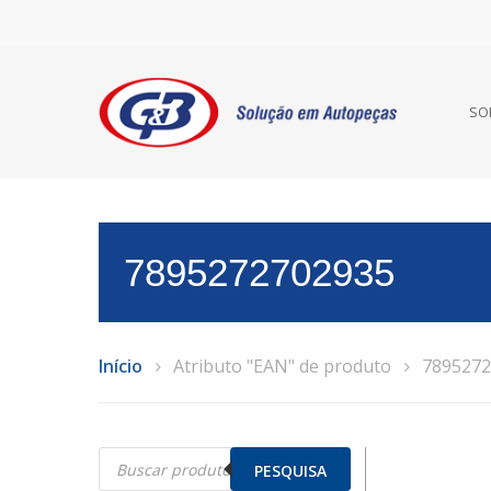
SO
7895272702935
Início
Atributo "EAN" de produto
7895272
Pesquisar
produtos
PESQUISA