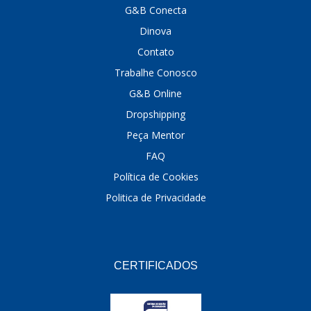
G&B Conecta
DINOVA
(1323)
Dinova
DNI
(137)
Contato
Trabalhe Conosco
DOFAB
(141)
G&B Online
DS
(576)
Dropshipping
DSC
(194)
Peça Mentor
FAQ
DYNA
(18)
Política de Cookies
E-KLASS
(184)
Politica de Privacidade
ECHLIN
(13)
ECOPADS
(259)
EMBLEMAX
(1)
CERTIFICADOS
EXPEDIBOR
(58)