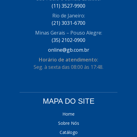
(11) 3527-9900
COFRAN
(1)
Rio de Janeiro:
COMALTECH/JPEMA
(1)
(21) 3031-6700
CONTROIL
(96)
Minas Gerais – Pouso Alegre:
(35) 2102-0900
COODISPAL
(4)
online@gb.com.br
CORTECO
(104)
Horário de atendimento:
CORVEN
Seg. à sexta das 08:00 às 17:48.
(193)
CRISFA
(27)
DAYCO
(534)
MAPA DO SITE
DDA
(57)
DEPAULA
(1)
Home
Sobre Nós
DEVIGILI
(37)
Catálogo
DHF
(4)