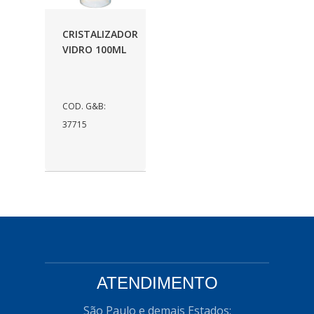
AUTOLETRIC
(1)
CRISTALIZADOR
AUTOPOLI
(6)
VIDRO 100ML
AUTOSTAR
(11)
BECA FREIOS
(25)
COD. G&B:
BELAIR
(103)
37715
BOSAL
(11)
BRASMECK
(656)
BROGLIPLAST
(135)
CAR80
(21)
CISER
(54)
CJ5
ATENDIMENTO
(32)
COBREQ
(127)
São Paulo e demais Estados: