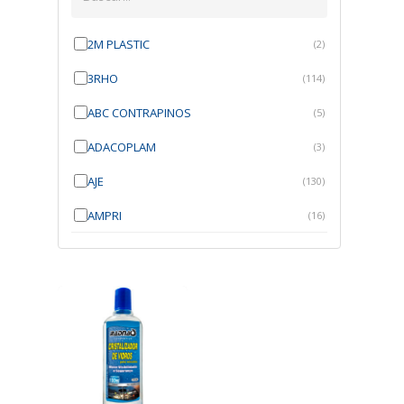
2M PLASTIC
(2)
3RHO
(114)
ABC CONTRAPINOS
(5)
ADACOPLAM
(3)
AJE
(130)
AMPRI
(16)
ANGRA
(21)
ANROI
(6)
ATK
(7)
AUTOBRAS
(1)
AUTOFIX
(91)