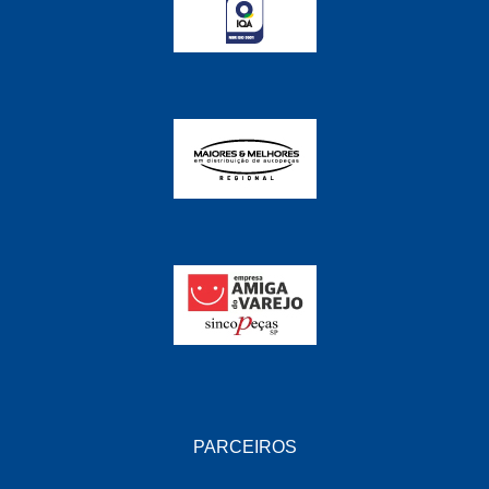
FABRINI
(228)
FAMA
(141)
FEY
(22)
FIAMM
(8)
FINDER
(18)
FIRST
(864)
FLORIO
(9)
FORTEC
(99)
G REHDER
(114)
GAUSS
(42)
GIENEX
(1)
PARCEIROS
GONEL
(39)