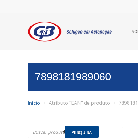
SO
7898181989060
Início
Atributo "EAN" de produto
7898181
Pesquisar
produtos
PESQUISA