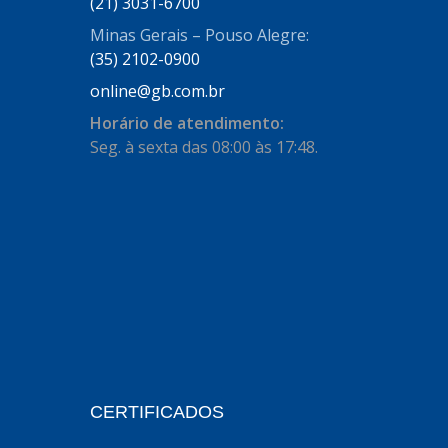
AUTOSTAR
(21) 3031-6700
(11)
Minas Gerais – Pouso Alegre:
BECA FREIOS
(25)
(35) 2102-0900
BELAIR
(103)
online@gb.com.br
BOSAL
(11)
Horário de atendimento:
Seg. à sexta das 08:00 às 17:48.
BRASMECK
(656)
BROGLIPLAST
(135)
CAR80
(21)
CISER
(54)
CJ5
(32)
COBREQ
(127)
COFRAN
(1)
CERTIFICADOS
COMALTECH/JPEMA
(1)