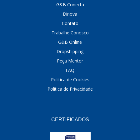
G&B Conecta
DINOVA
(1323)
Dinova
DNI
(137)
Contato
Trabalhe Conosco
DOFAB
(141)
G&B Online
DS
(576)
Dropshipping
DSC
(194)
Peça Mentor
FAQ
DYNA
(18)
Política de Cookies
E-KLASS
(184)
Politica de Privacidade
ECHLIN
(13)
ECOPADS
(259)
EMBLEMAX
(1)
CERTIFICADOS
EXPEDIBOR
(58)