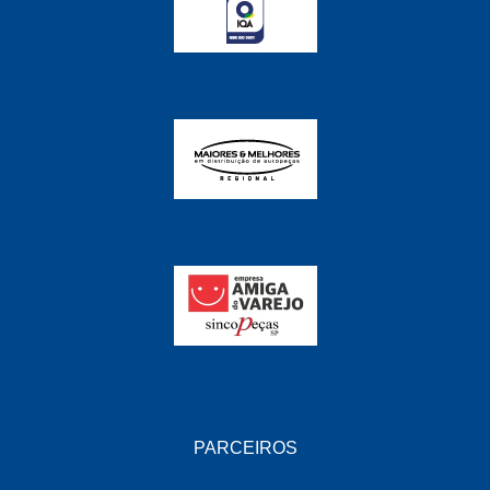
FABRINI
(228)
FAMA
(141)
FEY
(22)
FIAMM
(8)
FINDER
(18)
FIRST
(864)
FLORIO
(9)
FORTEC
(99)
G REHDER
(114)
GAUSS
(42)
GIENEX
(1)
PARCEIROS
GONEL
(39)