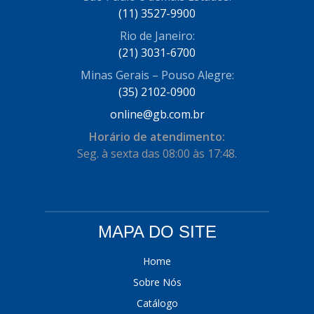
(11) 3527-9900
COFRAN
(1)
Rio de Janeiro:
COMALTECH/JPEMA
(1)
(21) 3031-6700
CONTROIL
(96)
Minas Gerais – Pouso Alegre:
(35) 2102-0900
COODISPAL
(4)
online@gb.com.br
CORTECO
(104)
Horário de atendimento:
CORVEN
Seg. à sexta das 08:00 às 17:48.
(193)
CRISFA
(27)
DAYCO
(534)
MAPA DO SITE
DDA
(57)
DEPAULA
(1)
Home
Sobre Nós
DEVIGILI
(37)
Catálogo
DHF
(4)