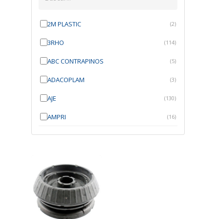
2M PLASTIC
(2)
3RHO
(114)
ABC CONTRAPINOS
(5)
ADACOPLAM
(3)
AJE
(130)
AMPRI
(16)
ANGRA
(21)
ANROI
(6)
ATK
(7)
AUTOBRAS
(1)
AUTOFIX
(91)