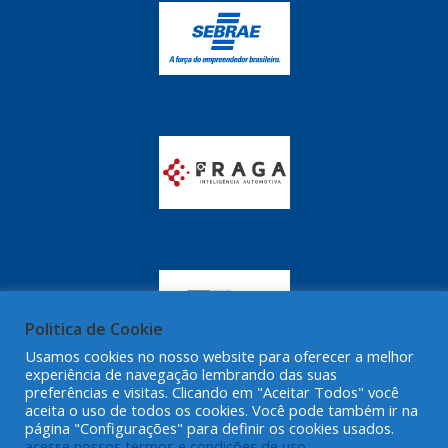
GRAZZIMETAL
(350)
GT OIL
(16)
GULF OIL
(28)
HELLA
(81)
HIPPER
(468)
HPTECH
(55)
IGASA
(15)
IGUACU
(64)
IKS
(902)
Politica de Cookie
IMA
Usamos cookies no nosso website para oferecer a melhor
(52)
experiência de navegação lembrando das suas
preferências e visitas. Clicando em "Aceitar Todos" você
INDISA
(471)
aceita o uso de todos os cookies. Você pode também ir na
página "Configurações" para definir os cookies usados.
IRB
(507)
acesse nossos termos e condições de uso.