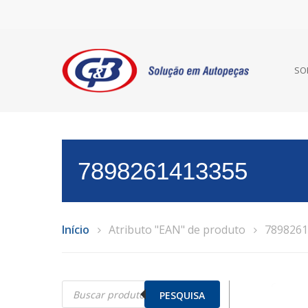
SO
7898261413355
Início
Atributo "EAN" de produto
7898261
Pesquisar
produtos
PESQUISA