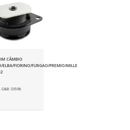
IM CÂMBIO
/ELBA/FIORINO/FURGAO/PREMIO/MILLE
02
 G&B: 33598