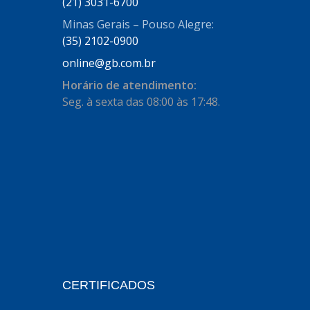
AUTOSTAR
(21) 3031-6700
(11)
Minas Gerais – Pouso Alegre:
BECA FREIOS
(25)
(35) 2102-0900
BELAIR
(103)
online@gb.com.br
BOSAL
(11)
Horário de atendimento:
Seg. à sexta das 08:00 às 17:48.
BRASMECK
(656)
BROGLIPLAST
(135)
CAR80
(21)
CISER
(54)
CJ5
(32)
COBREQ
(127)
COFRAN
(1)
CERTIFICADOS
COMALTECH/JPEMA
(1)