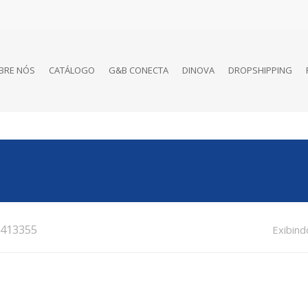
BRE NÓS
CATÁLOGO
G&B CONECTA
DINOVA
DROPSHIPPING
413355
Exibind