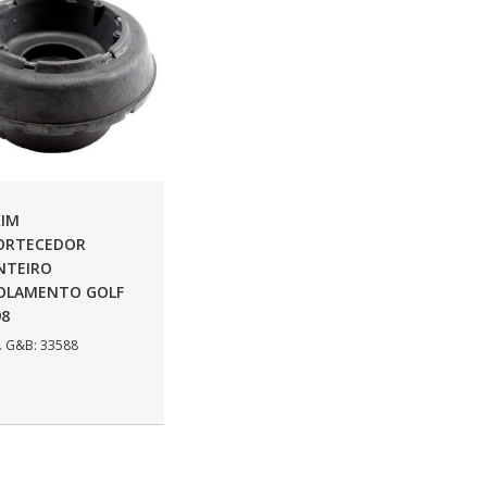
IM
ORTECEDOR
NTEIRO
OLAMENTO GOLF
98
 G&B: 33588