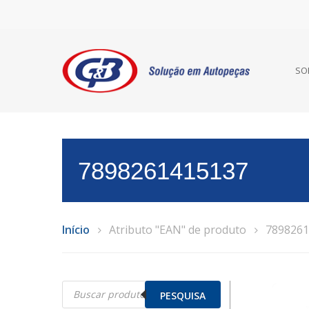
SO
7898261415137
Início
Atributo "EAN" de produto
7898261
Pesquisar
produtos
PESQUISA