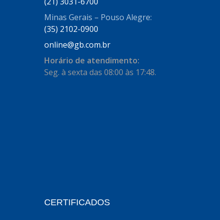
(21) 3031-6700
Minas Gerais – Pouso Alegre:
BECA FREIOS
(25)
(35) 2102-0900
BELAIR
(103)
online@gb.com.br
BOSAL
(11)
Horário de atendimento:
Seg. à sexta das 08:00 às 17:48.
BRASMECK
(656)
BROGLIPLAST
(135)
CAR80
(21)
CISER
(54)
CJ5
(32)
COBREQ
(127)
COFRAN
(1)
CERTIFICADOS
COMALTECH/JPEMA
(1)