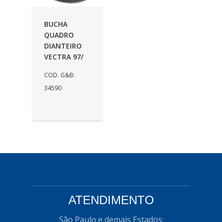
AUTOLETRIC
(1)
BUCHA
AUTOPOLI
(6)
QUADRO
DIANTEIRO
AUTOSTAR
(11)
VECTRA 97/
BECA FREIOS
(25)
COD. G&B:
BELAIR
(103)
34590
BOSAL
(11)
BRASMECK
(656)
BROGLIPLAST
(135)
CAR80
(21)
CISER
(54)
CJ5
ATENDIMENTO
(32)
COBREQ
(127)
São Paulo e demais Estados: