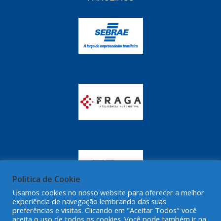
GRAZZIMETAL
(350)
GT OIL
(16)
GULF OIL
(28)
HELLA
(81)
HIPPER
(468)
HPTECH
(55)
IGASA
(15)
IGUACU
(64)
IKS
(902)
IMA
(52)
Politica de Cookie
Usamos cookies no nosso website para oferecer a melhor
INDISA
(471)
experiência de navegação lembrando das suas
preferências e visitas. Clicando em "Aceitar Todos" você
IRB
(507)
aceita o uso de todos os cookies. Você pode também ir na