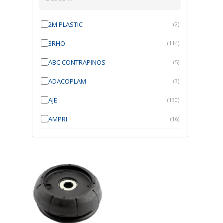
2M PLASTIC
(2)
3RHO
(114)
ABC CONTRAPINOS
(5)
ADACOPLAM
(3)
AJE
(130)
AMPRI
(16)
ANGRA
(21)
ANROI
(6)
ATK
(7)
AUTOBRAS
(1)
AUTOFIX
(91)