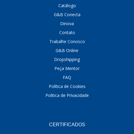
Catálogo
DINOVA
(1323)
G&B Conecta
DNI
(137)
Dinova
Contato
DOFAB
(141)
Trabalhe Conosco
DS
(576)
G&B Online
DSC
(194)
Dropshipping
DYNA
(18)
Peça Mentor
FAQ
E-KLASS
(184)
Política de Cookies
ECHLIN
(13)
Politica de Privacidade
ECOPADS
(259)
EMBLEMAX
(1)
EXPEDIBOR
(58)
CERTIFICADOS