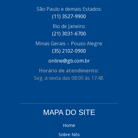
COFRAN
São Paulo e demais Estados:
(1)
(11) 3527-9900
COMALTECH/JPEMA
(1)
Rio de Janeiro:
CONTROIL
(96)
(21) 3031-6700
Minas Gerais – Pouso Alegre:
COODISPAL
(4)
(35) 2102-0900
CORTECO
(104)
online@gb.com.br
CORVEN
(193)
Horário de atendimento:
Seg. à sexta das 08:00 às 17:48.
CRISFA
(27)
DAYCO
(534)
DDA
(57)
MAPA DO SITE
DEPAULA
(1)
Home
DEVIGILI
(37)
Sobre Nós
DHF
(4)