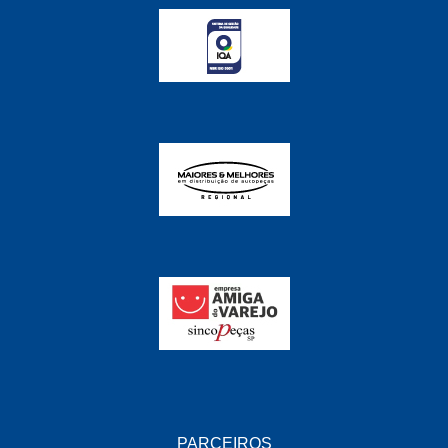
FABRINI
(228)
FAMA
(141)
FEY
(22)
FIAMM
(8)
FINDER
(18)
FIRST
(864)
FLORIO
(9)
FORTEC
(99)
G REHDER
(114)
GAUSS
(42)
GIENEX
(1)
GONEL
(39)
PARCEIROS