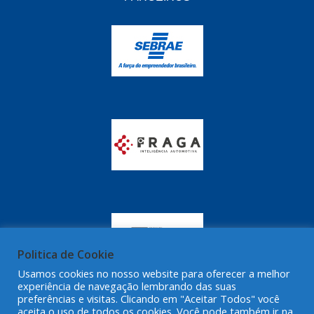
GRAZZIMETAL
(350)
GT OIL
(16)
GULF OIL
(28)
HELLA
(81)
HIPPER
(468)
HPTECH
(55)
IGASA
(15)
IGUACU
(64)
IKS
(902)
IMA
(52)
Politica de Cookie
Usamos cookies no nosso website para oferecer a melhor
INDISA
(471)
experiência de navegação lembrando das suas
preferências e visitas. Clicando em "Aceitar Todos" você
IRB
(507)
aceita o uso de todos os cookies. Você pode também ir na