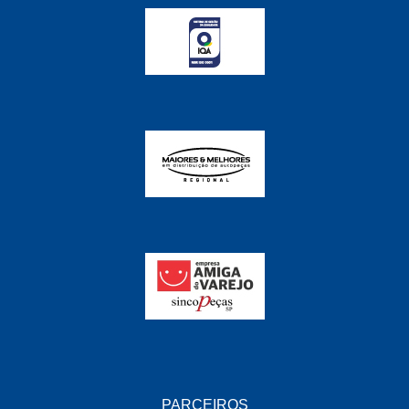
FABRINI
(228)
FAMA
(141)
FEY
(22)
FIAMM
(8)
FINDER
(18)
FIRST
(864)
FLORIO
(9)
FORTEC
(99)
G REHDER
(114)
GAUSS
(42)
GIENEX
(1)
GONEL
(39)
PARCEIROS