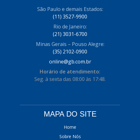
COFRAN
São Paulo e demais Estados:
(1)
(11) 3527-9900
COMALTECH/JPEMA
(1)
Rio de Janeiro:
CONTROIL
(96)
(21) 3031-6700
Minas Gerais – Pouso Alegre:
COODISPAL
(4)
(35) 2102-0900
CORTECO
(104)
online@gb.com.br
CORVEN
(193)
Horário de atendimento:
Seg. à sexta das 08:00 às 17:48.
CRISFA
(27)
DAYCO
(534)
DDA
(57)
MAPA DO SITE
DEPAULA
(1)
Home
DEVIGILI
(37)
Sobre Nós
DHF
(4)