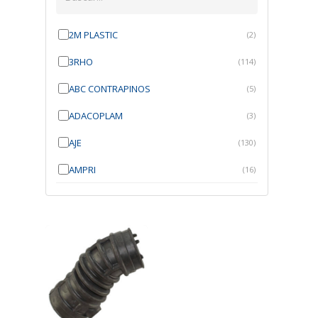
2M PLASTIC
(2)
3RHO
(114)
ABC CONTRAPINOS
(5)
ADACOPLAM
(3)
AJE
(130)
AMPRI
(16)
ANGRA
(21)
ANROI
(6)
ATK
(7)
AUTOBRAS
(1)
AUTOFIX
(91)