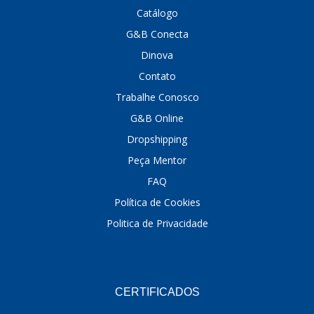
Catálogo
DINOVA
(1323)
G&B Conecta
DNI
(137)
Dinova
Contato
DOFAB
(141)
Trabalhe Conosco
DS
(576)
G&B Online
DSC
(194)
Dropshipping
DYNA
(18)
Peça Mentor
FAQ
E-KLASS
(184)
Política de Cookies
ECHLIN
(13)
Politica de Privacidade
ECOPADS
(259)
EMBLEMAX
(1)
EXPEDIBOR
(58)
CERTIFICADOS