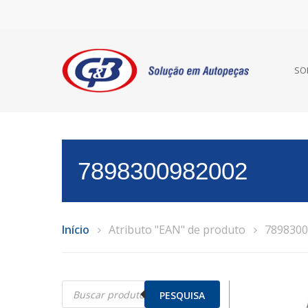
SO
7898300982002
Início
Atributo "EAN" de produto
7898300
Pesquisar
produtos
PESQUISA