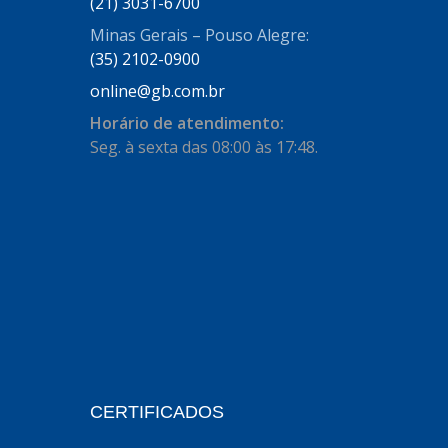
AUTOSTAR
(21) 3031-6700
(11)
Minas Gerais – Pouso Alegre:
BECA FREIOS
(25)
(35) 2102-0900
BELAIR
(103)
online@gb.com.br
BOSAL
(11)
Horário de atendimento:
Seg. à sexta das 08:00 às 17:48.
BRASMECK
(656)
BROGLIPLAST
(135)
CAR80
(21)
CISER
(54)
CJ5
(32)
COBREQ
(127)
COFRAN
(1)
CERTIFICADOS
COMALTECH/JPEMA
(1)