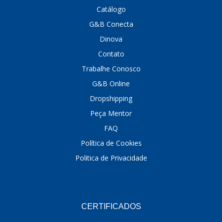
Catálogo
DINOVA
(1323)
G&B Conecta
DNI
(137)
Dinova
Contato
DOFAB
(141)
Trabalhe Conosco
DS
(576)
G&B Online
DSC
(194)
Dropshipping
DYNA
(18)
Peça Mentor
FAQ
E-KLASS
(184)
Política de Cookies
ECHLIN
(13)
Politica de Privacidade
ECOPADS
(259)
EMBLEMAX
(1)
EXPEDIBOR
(58)
CERTIFICADOS