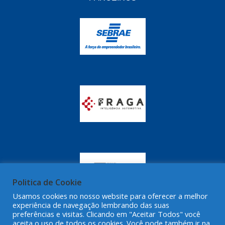
GRAZZIMETAL
(350)
GT OIL
(16)
GULF OIL
(28)
HELLA
(81)
HIPPER
(468)
HPTECH
(55)
IGASA
(15)
IGUACU
(64)
IKS
(902)
IMA
(52)
Politica de Cookie
Usamos cookies no nosso website para oferecer a melhor
INDISA
(471)
experiência de navegação lembrando das suas
preferências e visitas. Clicando em "Aceitar Todos" você
IRB
(507)
aceita o uso de todos os cookies. Você pode também ir na