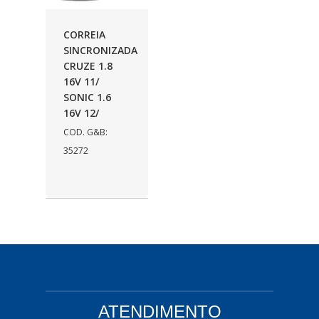
AUTOLETRIC
(1)
CORREIA
AUTOPOLI
(6)
SINCRONIZADA
CRUZE 1.8
AUTOSTAR
(11)
16V 11/
BECA FREIOS
(25)
SONIC 1.6
16V 12/
BELAIR
(103)
COD. G&B:
BOSAL
(11)
35272
BRASMECK
(656)
BROGLIPLAST
(135)
CAR80
(21)
CISER
(54)
CJ5
(32)
ATENDIMENTO
COBREQ
(127)