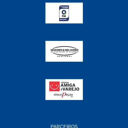
FABRINI
(228)
FAMA
(141)
FEY
(22)
FIAMM
(8)
FINDER
(18)
FIRST
(864)
FLORIO
(9)
FORTEC
(99)
G REHDER
(114)
GAUSS
(42)
GIENEX
(1)
GONEL
(39)
PARCEIROS