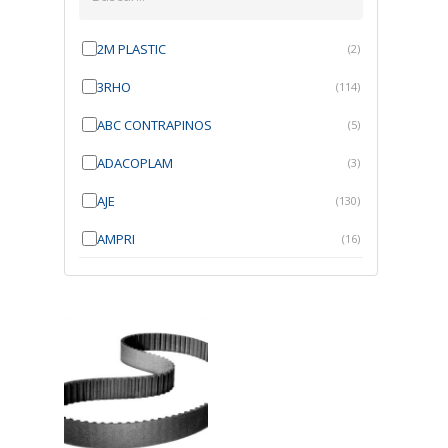
2M PLASTIC
(2)
3RHO
(114)
ABC CONTRAPINOS
(5)
ADACOPLAM
(3)
AJE
(130)
AMPRI
(16)
ANGRA
(21)
ANROI
(6)
ATK
(7)
AUTOBRAS
(1)
AUTOFIX
(91)