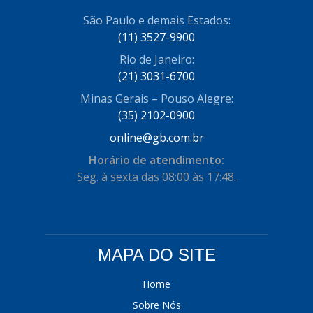
COFRAN
São Paulo e demais Estados:
(1)
(11) 3527-9900
COMALTECH/JPEMA
(1)
Rio de Janeiro:
CONTROIL
(96)
(21) 3031-6700
Minas Gerais – Pouso Alegre:
COODISPAL
(4)
(35) 2102-0900
CORTECO
(104)
online@gb.com.br
CORVEN
(193)
Horário de atendimento:
Seg. à sexta das 08:00 às 17:48.
CRISFA
(27)
DAYCO
(534)
DDA
(57)
MAPA DO SITE
DEPAULA
(1)
Home
DEVIGILI
(37)
Sobre Nós
DHF
(4)