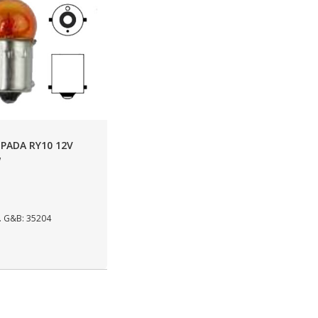
PADA RY10 12V
W
 G&B: 35204