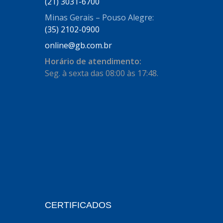
(21) 3031-6700
AUTOSTAR
(11)
Minas Gerais – Pouso Alegre:
BECA FREIOS
(25)
(35) 2102-0900
BELAIR
(103)
online@gb.com.br
BOSAL
(11)
Horário de atendimento:
Seg. à sexta das 08:00 às 17:48.
BRASMECK
(656)
BROGLIPLAST
(135)
CAR80
(21)
CISER
(54)
CJ5
(32)
COBREQ
(127)
COFRAN
(1)
CERTIFICADOS
COMALTECH/JPEMA
(1)