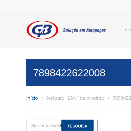
SO
7898422622008
Início
Atributo "EAN" de produto
7898422
Pesquisar
produtos
PESQUISA