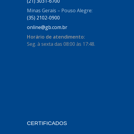
AUTOSTAR
(21) 3031-6700
(11)
Minas Gerais – Pouso Alegre:
BECA FREIOS
(25)
(35) 2102-0900
BELAIR
(103)
online@gb.com.br
BOSAL
(11)
Horário de atendimento:
Seg. à sexta das 08:00 às 17:48.
BRASMECK
(656)
BROGLIPLAST
(135)
CAR80
(21)
CISER
(54)
CJ5
(32)
COBREQ
(127)
COFRAN
(1)
CERTIFICADOS
COMALTECH/JPEMA
(1)