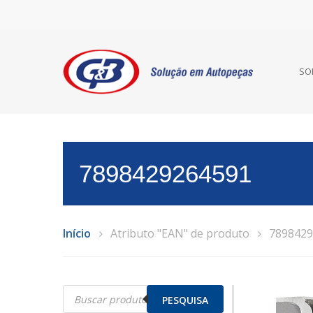
SO
7898429264591
Início
Atributo "EAN" de produto
7898429
Pesquisar
produtos
PESQUISA