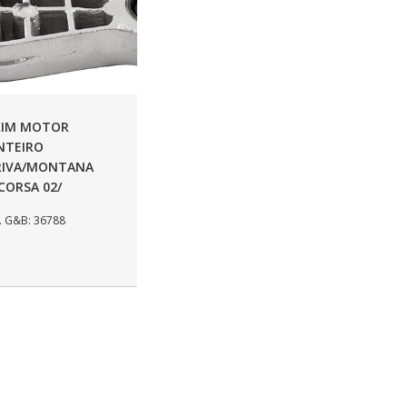
XIM MOTOR
NTEIRO
RIVA/MONTANA
 CORSA 02/
 G&B: 36788