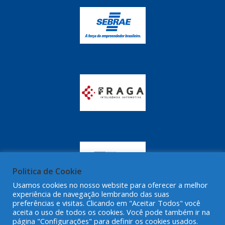
GRAZZIMETAL
(350)
GT OIL
(16)
GULF OIL
(28)
HELLA
(81)
HIPPER
(468)
HPTECH
(55)
IGASA
(15)
IGUACU
(64)
IKS
(902)
Politica de Cookie
IMA
(52)
Usamos cookies no nosso website para oferecer a melhor
experiência de navegação lembrando das suas
INDISA
(471)
preferências e visitas. Clicando em "Aceitar Todos" você
aceita o uso de todos os cookies. Você pode também ir na
IRB
(507)
página "Configurações" para definir os cookies usados.