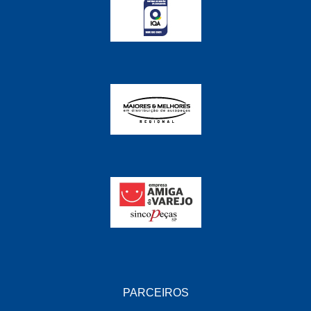
FABRINI
(228)
FAMA
(141)
FEY
(22)
FIAMM
(8)
FINDER
(18)
FIRST
(864)
FLORIO
(9)
FORTEC
(99)
G REHDER
(114)
GAUSS
(42)
GIENEX
(1)
PARCEIROS
GONEL
(39)