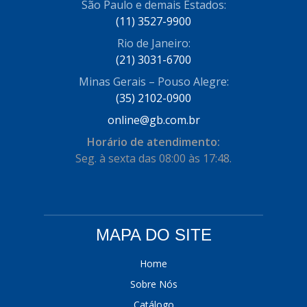
São Paulo e demais Estados:
COFRAN
(1)
(11) 3527-9900
Rio de Janeiro:
COMALTECH/JPEMA
(1)
(21) 3031-6700
CONTROIL
(96)
Minas Gerais – Pouso Alegre:
COODISPAL
(35) 2102-0900
(4)
online@gb.com.br
CORTECO
(104)
Horário de atendimento:
CORVEN
(193)
Seg. à sexta das 08:00 às 17:48.
CRISFA
(27)
DAYCO
(534)
DDA
(57)
MAPA DO SITE
DEPAULA
(1)
Home
DEVIGILI
(37)
Sobre Nós
Catálogo
DHF
(4)