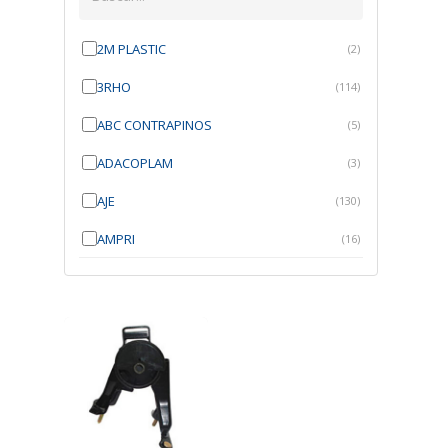
2M PLASTIC
(2)
3RHO
(114)
ABC CONTRAPINOS
(5)
ADACOPLAM
(3)
AJE
(130)
AMPRI
(16)
ANGRA
(21)
ANROI
(6)
ATK
(7)
AUTOBRAS
(1)
AUTOFIX
(91)