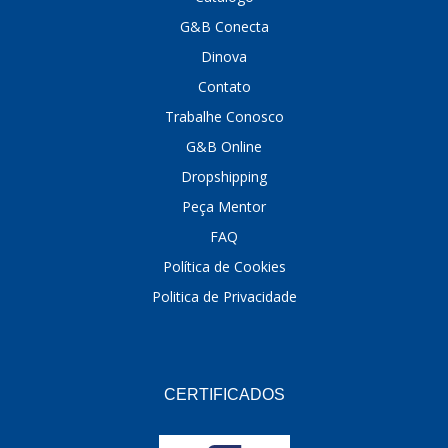
G&B Conecta
DINOVA
(1323)
Dinova
DNI
(137)
Contato
DOFAB
(141)
Trabalhe Conosco
G&B Online
DS
(576)
Dropshipping
DSC
(194)
Peça Mentor
DYNA
(18)
FAQ
E-KLASS
(184)
Política de Cookies
Politica de Privacidade
ECHLIN
(13)
ECOPADS
(259)
EMBLEMAX
(1)
CERTIFICADOS
EXPEDIBOR
(58)