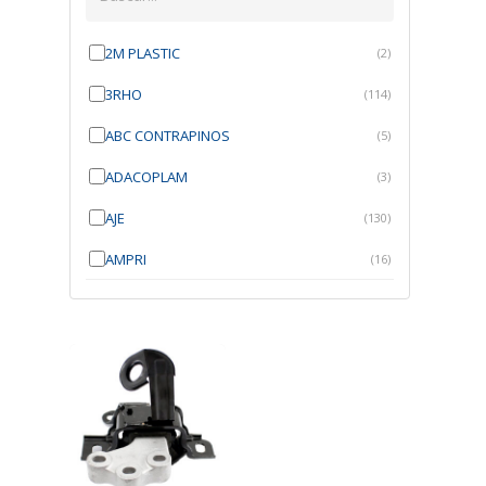
2M PLASTIC
(2)
3RHO
(114)
ABC CONTRAPINOS
(5)
ADACOPLAM
(3)
AJE
(130)
AMPRI
(16)
ANGRA
(21)
ANROI
(6)
ATK
(7)
AUTOBRAS
(1)
AUTOFIX
(91)