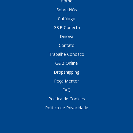
Home
Sobre Nós
DINOVA
(1323)
Catálogo
DNI
(137)
G&B Conecta
DOFAB
(141)
Dinova
DS
(576)
Contato
Trabalhe Conosco
DSC
(194)
G&B Online
DYNA
(18)
Dropshipping
E-KLASS
(184)
Peça Mentor
ECHLIN
(13)
FAQ
Política de Cookies
ECOPADS
(259)
Politica de Privacidade
EMBLEMAX
(1)
EXPEDIBOR
(58)