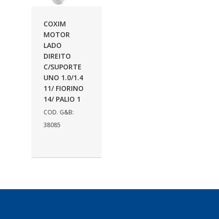
AUTOLETRIC
(1)
COXIM
AUTOPOLI
(6)
MOTOR
LADO
AUTOSTAR
(11)
DIREITO
BECA FREIOS
(25)
C/SUPORTE
UNO 1.0/1.4
BELAIR
(103)
11/ FIORINO
14/ PALIO 1
BOSAL
(11)
COD. G&B:
BRASMECK
(656)
38085
BROGLIPLAST
(135)
CAR80
(21)
CISER
(54)
CJ5
(32)
COBREQ
(127)