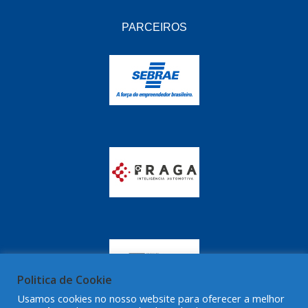
GRAZZIMETAL
(350)
PARCEIROS
GT OIL
(16)
GULF OIL
(28)
HELLA
(81)
HIPPER
(468)
HPTECH
(55)
IGASA
(15)
IGUACU
(64)
IKS
(902)
IMA
(52)
INDISA
(471)
Politica de Cookie
IRB
(507)
Usamos cookies no nosso website para oferecer a melhor