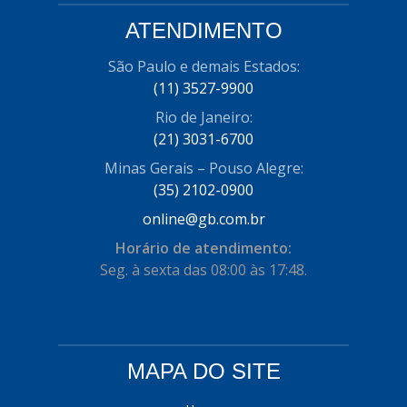
COFRAN
(1)
ATENDIMENTO
COMALTECH/JPEMA
(1)
São Paulo e demais Estados:
(11) 3527-9900
CONTROIL
(96)
Rio de Janeiro:
COODISPAL
(4)
(21) 3031-6700
CORTECO
(104)
Minas Gerais – Pouso Alegre:
(35) 2102-0900
CORVEN
(193)
online@gb.com.br
CRISFA
(27)
Horário de atendimento:
DAYCO
(534)
Seg. à sexta das 08:00 às 17:48.
DDA
(57)
DEPAULA
(1)
MAPA DO SITE
DEVIGILI
(37)
DHF
(4)