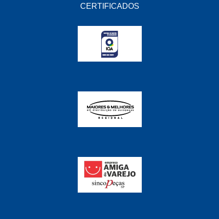
FABRINI
(228)
CERTIFICADOS
FAMA
(141)
FEY
(22)
FIAMM
(8)
FINDER
(18)
FIRST
(864)
FLORIO
(9)
FORTEC
(99)
G REHDER
(114)
GAUSS
(42)
GIENEX
(1)
GONEL
(39)