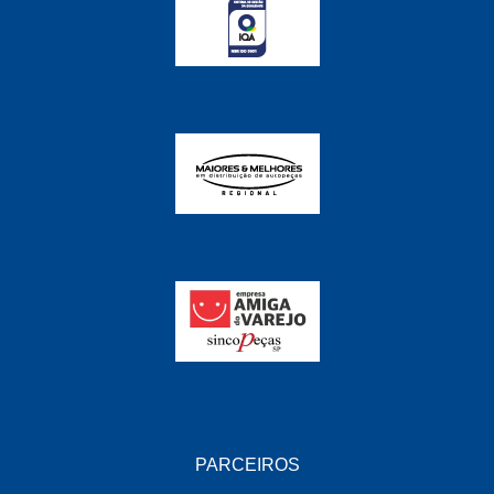
FABRINI
(228)
FAMA
(141)
FEY
(22)
FIAMM
(8)
FINDER
(18)
FIRST
(864)
FLORIO
(9)
FORTEC
(99)
G REHDER
(114)
GAUSS
(42)
GIENEX
(1)
PARCEIROS
GONEL
(39)