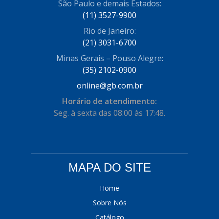
São Paulo e demais Estados:
COFRAN
(1)
(11) 3527-9900
Rio de Janeiro:
COMALTECH/JPEMA
(1)
(21) 3031-6700
CONTROIL
(96)
Minas Gerais – Pouso Alegre:
COODISPAL
(35) 2102-0900
(4)
online@gb.com.br
CORTECO
(104)
Horário de atendimento:
CORVEN
(193)
Seg. à sexta das 08:00 às 17:48.
CRISFA
(27)
DAYCO
(534)
DDA
(57)
MAPA DO SITE
DEPAULA
(1)
Home
DEVIGILI
(37)
Sobre Nós
Catálogo
DHF
(4)