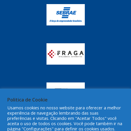
GRAZZIMETAL
(350)
GT OIL
(16)
GULF OIL
(28)
HELLA
(81)
HIPPER
(468)
HPTECH
(55)
IGASA
(15)
IGUACU
(64)
IKS
(902)
Politica de Cookie
IMA
(52)
Usamos cookies no nosso website para oferecer a melhor
experiência de navegação lembrando das suas
INDISA
(471)
preferências e visitas. Clicando em "Aceitar Todos" você
aceita o uso de todos os cookies. Você pode também ir na
IRB
(507)
página "Configurações" para definir os cookies usados.