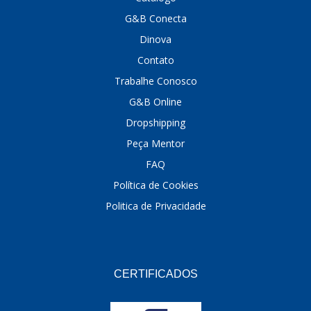
G&B Conecta
DINOVA
(1323)
Dinova
DNI
(137)
Contato
DOFAB
(141)
Trabalhe Conosco
G&B Online
DS
(576)
Dropshipping
DSC
(194)
Peça Mentor
DYNA
(18)
FAQ
E-KLASS
(184)
Política de Cookies
Politica de Privacidade
ECHLIN
(13)
ECOPADS
(259)
EMBLEMAX
(1)
CERTIFICADOS
EXPEDIBOR
(58)