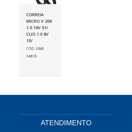
AUTOLETRIC
(1)
CORREIA
AUTOPOLI
(6)
MICRO V 206
1.0 16V 01/
AUTOSTAR
(11)
CLIO 1.0 8V
BECA FREIOS
(25)
10/
COD. G&B:
BELAIR
(103)
34818
BOSAL
(11)
BRASMECK
(656)
BROGLIPLAST
(135)
CAR80
(21)
CISER
(54)
CJ5
(32)
ATENDIMENTO
COBREQ
(127)