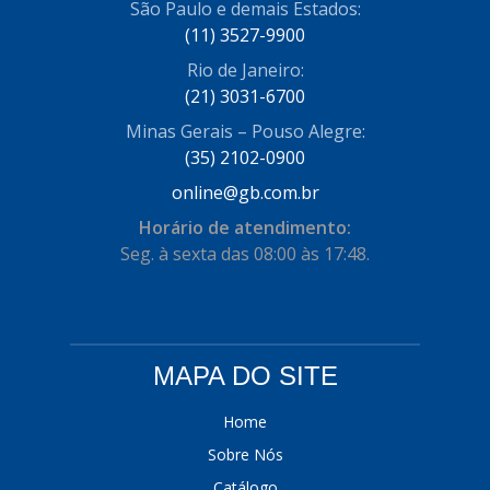
São Paulo e demais Estados:
COFRAN
(1)
(11) 3527-9900
Rio de Janeiro:
COMALTECH/JPEMA
(1)
(21) 3031-6700
CONTROIL
(96)
Minas Gerais – Pouso Alegre:
COODISPAL
(4)
(35) 2102-0900
online@gb.com.br
CORTECO
(104)
Horário de atendimento:
CORVEN
(193)
Seg. à sexta das 08:00 às 17:48.
CRISFA
(27)
DAYCO
(534)
DDA
(57)
MAPA DO SITE
DEPAULA
(1)
Home
DEVIGILI
(37)
Sobre Nós
DHF
Catálogo
(4)