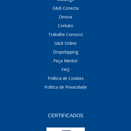
G&B Conecta
DINOVA
(1323)
Dinova
DNI
(137)
Contato
DOFAB
(141)
Trabalhe Conosco
G&B Online
DS
(576)
Dropshipping
DSC
(194)
Peça Mentor
DYNA
(18)
FAQ
E-KLASS
(184)
Política de Cookies
Politica de Privacidade
ECHLIN
(13)
ECOPADS
(259)
EMBLEMAX
(1)
CERTIFICADOS
EXPEDIBOR
(58)