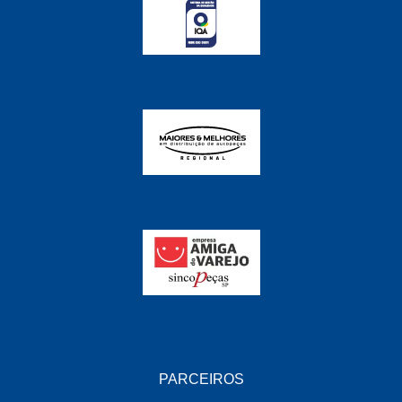
FABRINI
(228)
FAMA
(141)
FEY
(22)
FIAMM
(8)
FINDER
(18)
FIRST
(864)
FLORIO
(9)
FORTEC
(99)
G REHDER
(114)
GAUSS
(42)
GIENEX
(1)
PARCEIROS
GONEL
(39)