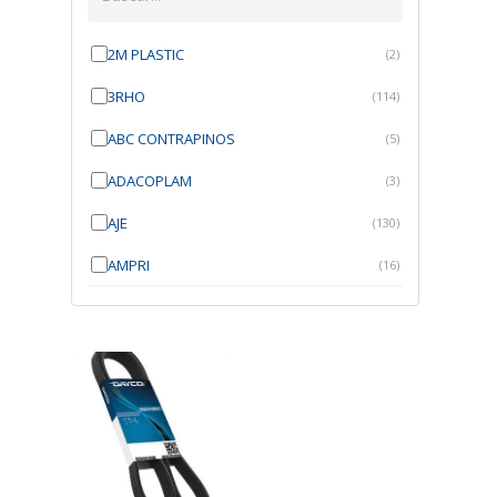
2M PLASTIC
(2)
3RHO
(114)
ABC CONTRAPINOS
(5)
ADACOPLAM
(3)
AJE
(130)
AMPRI
(16)
ANGRA
(21)
ANROI
(6)
ATK
(7)
AUTOBRAS
(1)
AUTOFIX
(91)