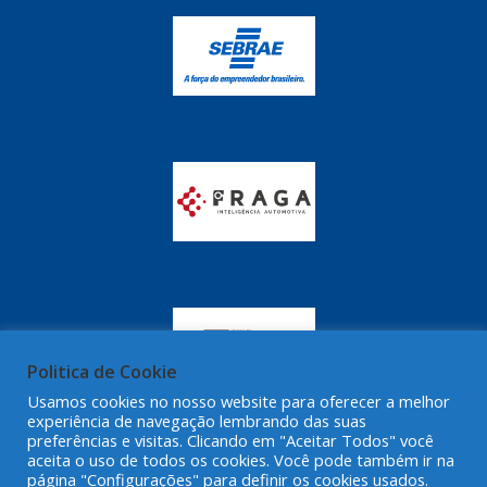
GRAZZIMETAL
(350)
GT OIL
(16)
GULF OIL
(28)
HELLA
(81)
HIPPER
(468)
HPTECH
(55)
IGASA
(15)
IGUACU
(64)
IKS
(902)
Politica de Cookie
IMA
(52)
Usamos cookies no nosso website para oferecer a melhor
experiência de navegação lembrando das suas
INDISA
(471)
preferências e visitas. Clicando em "Aceitar Todos" você
aceita o uso de todos os cookies. Você pode também ir na
IRB
(507)
página "Configurações" para definir os cookies usados.