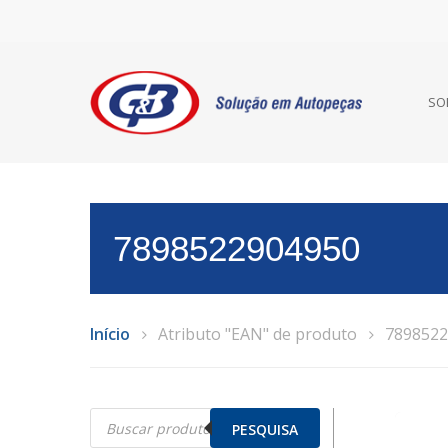
SO
7898522904950
Início
Atributo "EAN" de produto
7898522
Pesquisar
produtos
PESQUISA