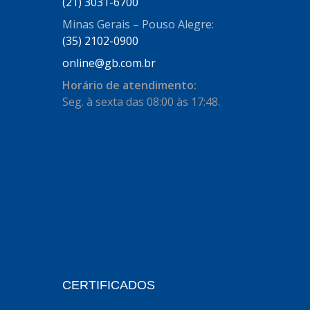
AUTOSTAR
(21) 3031-6700
(11)
Minas Gerais – Pouso Alegre:
BECA FREIOS
(25)
(35) 2102-0900
BELAIR
(103)
online@gb.com.br
BOSAL
(11)
Horário de atendimento:
Seg. à sexta das 08:00 às 17:48.
BRASMECK
(656)
BROGLIPLAST
(135)
CAR80
(21)
CISER
(54)
CJ5
(32)
COBREQ
(127)
COFRAN
(1)
CERTIFICADOS
COMALTECH/JPEMA
(1)