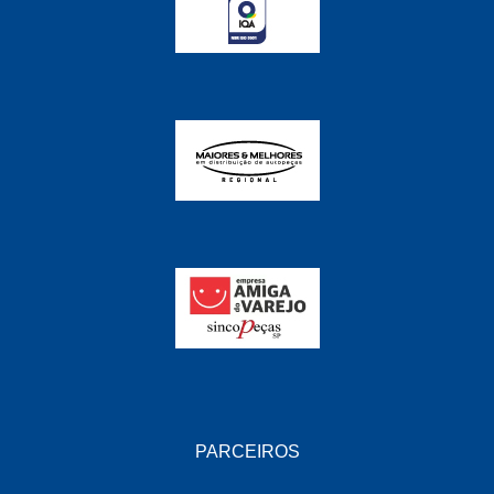
FABRINI
(228)
FAMA
(141)
FEY
(22)
FIAMM
(8)
FINDER
(18)
FIRST
(864)
FLORIO
(9)
FORTEC
(99)
G REHDER
(114)
GAUSS
(42)
GIENEX
(1)
PARCEIROS
GONEL
(39)