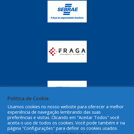
GRAZZIMETAL
(350)
GT OIL
(16)
GULF OIL
(28)
HELLA
(81)
HIPPER
(468)
HPTECH
(55)
IGASA
(15)
IGUACU
(64)
IKS
(902)
Politica de Cookie
IMA
Usamos cookies no nosso website para oferecer a melhor
(52)
experiência de navegação lembrando das suas
preferências e visitas. Clicando em "Aceitar Todos" você
INDISA
(471)
aceita o uso de todos os cookies. Você pode também ir na
página "Configurações" para definir os cookies usados.
IRB
(507)
acesse nossos termos e condições de uso.