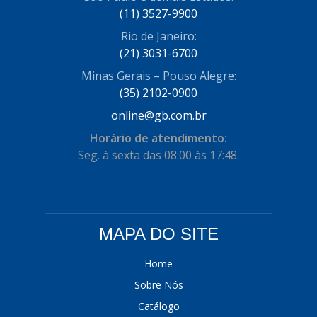
(11) 3527-9900
COFRAN
(1)
Rio de Janeiro:
COMALTECH/JPEMA
(1)
(21) 3031-6700
CONTROIL
(96)
Minas Gerais – Pouso Alegre:
(35) 2102-0900
COODISPAL
(4)
online@gb.com.br
CORTECO
(104)
Horário de atendimento:
CORVEN
Seg. à sexta das 08:00 às 17:48.
(193)
CRISFA
(27)
DAYCO
(534)
MAPA DO SITE
DDA
(57)
DEPAULA
(1)
Home
Sobre Nós
DEVIGILI
(37)
Catálogo
DHF
(4)