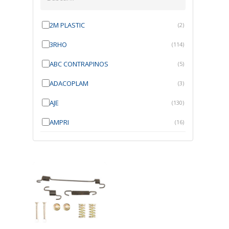
2M PLASTIC
(2)
3RHO
(114)
ABC CONTRAPINOS
(5)
ADACOPLAM
(3)
AJE
(130)
AMPRI
(16)
ANGRA
(21)
ANROI
(6)
ATK
(7)
AUTOBRAS
(1)
AUTOFIX
(91)