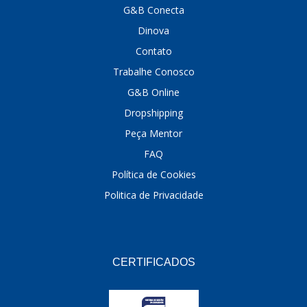
G&B Conecta
DINOVA
(1323)
Dinova
DNI
(137)
Contato
Trabalhe Conosco
DOFAB
(141)
G&B Online
DS
(576)
Dropshipping
DSC
(194)
Peça Mentor
FAQ
DYNA
(18)
Política de Cookies
E-KLASS
(184)
Politica de Privacidade
ECHLIN
(13)
ECOPADS
(259)
EMBLEMAX
(1)
CERTIFICADOS
EXPEDIBOR
(58)